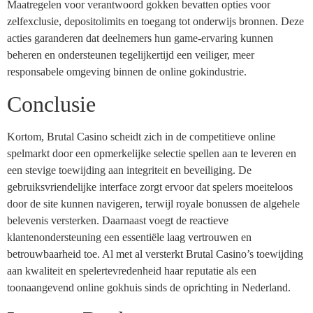
Maatregelen voor verantwoord gokken bevatten opties voor
zelfexclusie, depositolimits en toegang tot onderwijs bronnen. Deze
acties garanderen dat deelnemers hun game-ervaring kunnen
beheren en ondersteunen tegelijkertijd een veiliger, meer
responsabele omgeving binnen de online gokindustrie.
Conclusie
Kortom, Brutal Casino scheidt zich in de competitieve online
spelmarkt door een opmerkelijke selectie spellen aan te leveren en
een stevige toewijding aan integriteit en beveiliging. De
gebruiksvriendelijke interface zorgt ervoor dat spelers moeiteloos
door de site kunnen navigeren, terwijl royale bonussen de algehele
belevenis versterken. Daarnaast voegt de reactieve
klantenondersteuning een essentiële laag vertrouwen en
betrouwbaarheid toe. Al met al versterkt Brutal Casino’s toewijding
aan kwaliteit en spelertevredenheid haar reputatie als een
toonaangevend online gokhuis sinds de oprichting in Nederland.