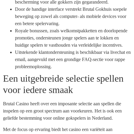
bescherming voor alle gokkers zijn gegarandeerd.
Door de handige interface verstrekt Brutal Gokhuis soepele
beweging op zowel als computer- als mobiele devices voor
een betere spelervaring.
Royale bonussen, zoals welkomstpakketten en doorlopende
promoties, ondersteunen jonge spelers aan te lokken en
huidige spelers te vasthouden via verleidelijke incentives.
Uitstekende klantondersteuning is beschikbaar via livechat en
email, aangevuld met een grondige FAQ-sectie voor rappe
probleemoplossing.
Een uitgebreide selectie spellen
voor iedere smaak
Brutal Casino heeft over een imposante selectie aan spellen die
inspelen op een groot spectrum aan voorkeuren. Het is ook een
geliefde bestemming voor online gokspelers in Nederland.
Met de focus op ervaring biedt het casino een variëteit aan