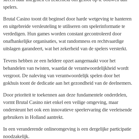
spelers.
Brutal Casino toont dit beginsel door harde wetgeving te hanteren
en uitgebreide versleuteling te utiliseren om spelerinformatie te
verdedigen. Hun games worden constant gecontroleerd door
onafhankelijke organisaties, wat randomness en rechtvaardige
uitslagen garandeert, wat het zekerheid van de spelers versterkt.
Tevens hebben ze een heldere opzet aangemaakt voor het
behandelen van twisten, waardat de verantwoordelijkheid wordt
vergroot. De naleving van verantwoordelijk spelen door het
gokhuis toont de dedicatie aan het gezondheid van de deelnemers.
Door prioriteit te toekennen aan deze fundamentele onderdelen,
vormt Brutal Casino niet enkel een veilige omgeving, maar
ondersteunt het ook een innovatieve speelervaring die veeleisende
gebruikers in Holland aantrekt.
In een veranderende onlineomgeving is een dergelijke participatie
noodzakelijk.