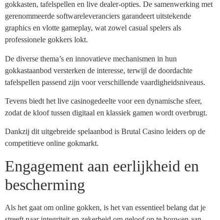
gokkasten, tafelspellen en live dealer-opties. De samenwerking met
gerenommeerde softwareleveranciers garandeert uitstekende
graphics en vlotte gameplay, wat zowel casual spelers als
professionele gokkers lokt.
De diverse thema’s en innovatieve mechanismen in hun
gokkastaanbod versterken de interesse, terwijl de doordachte
tafelspellen passend zijn voor verschillende vaardigheidsniveaus.
Tevens biedt het live casinogedeelte voor een dynamische sfeer,
zodat de kloof tussen digitaal en klassiek gamen wordt overbrugt.
Dankzij dit uitgebreide spelaanbod is Brutal Casino leiders op de
competitieve online gokmarkt.
Engagement aan eerlijkheid en
bescherming
Als het gaat om online gokken, is het van essentieel belang dat je
streeft naar integriteit en zekerheid om geloof op te bouwen aan