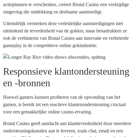
actieplannen te verscheiden, creëert Brutal Casino een veelzijdige
omgeving die ontdekking en deelname aanmoedigt.
Uiteindelijk versterken deze verleidelijke aanmoedigingen niet
uitsluitend de tevredenheid van de gokker, maar benadrukken ze
ook de verbintenis van Brutal Casino aan innovatie en verbeterde
gameplay in de competitieve online gokindustrie.
Responsieve klantondersteuning
en -bronnen
Hoewel gamers kunnen profiteren van de opwinding van het
gamen, is bereik tot een reactieve klantenondersteuning cruciaal
voor een gemakkelijke online casino-ervaring.
Brutal Casino geeft aandacht aan klanttevredenheid door meerdere
ondersteuningskanalen aan te leveren, zoals chat, email en een