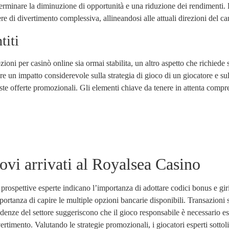
terminare la diminuzione di opportunità e una riduzione dei rendimenti. D
e di divertimento complessiva, allineandosi alle attuali direzioni del c
titi
oni per casinò online sia ormai stabilita, un altro aspetto che richiede s
ere un impatto considerevole sulla strategia di gioco di un giocatore e su
ste offerte promozionali. Gli elementi chiave da tenere in attenta comp
uovi arrivati al Royalsea Casino
prospettive esperte indicano l’importanza di adottare codici bonus e giri
portanza di capire le multiple opzioni bancarie disponibili. Transazioni
denze del settore suggeriscono che il gioco responsabile è necessario esse
vertimento. Valutando le strategie promozionali, i giocatori esperti sotto