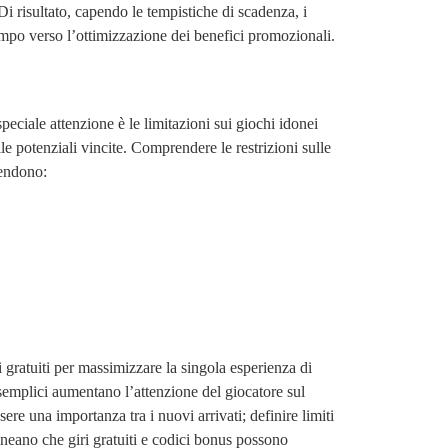
i risultato, capendo le tempistiche di scadenza, i
ampo verso l’ottimizzazione dei benefici promozionali.
peciale attenzione è le limitazioni sui giochi idonei
lle potenziali vincite. Comprendere le restrizioni sulle
rendono:
 gratuiti per massimizzare la singola esperienza di
 semplici aumentano l’attenzione del giocatore sul
re una importanza tra i nuovi arrivati; definire limiti
lineano che giri gratuiti e codici bonus possono