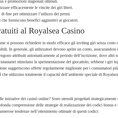
us e promozioni stagionali ottimali.
zare efficacemente le vincite dei giri liberi.
e di fine per ottimizzare l’utilizzo dei premi.
 che forniscono benefici aggiuntivi ai giocatori.
ratuiti al Royalsea Casino
come si possono richiedere in modo efficace gli inviting giri senza cost
bili. In generale, gli utilizzatori devono aprire un conto, assicurandosi 
i vengono attribuiti automaticamente al periodo dell’iscrizione, dove altri
istantanei stimolano la sperimentazione del giocattolo, sebbene i giri l
zione suggeriscono offerte regolarmente migliorate per i consumatori più
sì che utilizzino totalmente il capacitá dell’ambiente speciale di Royals
 iniziative dei casinò online? Sono utensili progettati strategicamente c
fonda comprensione delle strategie di realizzazione dei codici bonus e s
numerose tendenze nell’ottenimento ottimale di questi codici: