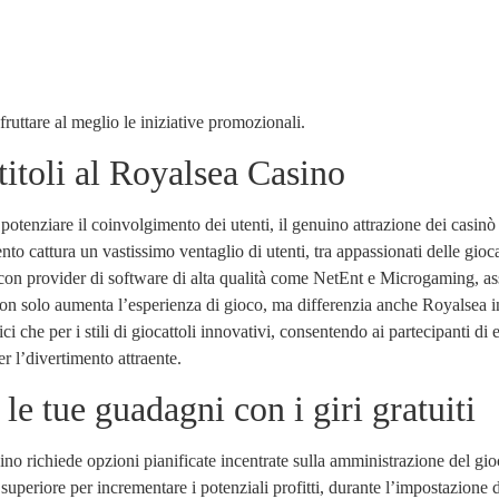
fruttare al meglio le iniziative promozionali.
titoli al Royalsea Casino
tenziare il coinvolgimento dei utenti, il genuino attrazione dei casinò 
to cattura un vastissimo ventaglio di utenti, tra appassionati delle gioca
 con provider di software di alta qualità come NetEnt e Microgaming, as
n solo aumenta l’esperienza di gioco, ma differenzia anche Royalsea i
ici che per i stili di giocattoli innovativi, consentendo ai partecipanti di 
 l’divertimento attraente.
le tue guadagni con i giri gratuiti
no richiede opzioni pianificate incentrate sulla amministrazione del gioc
superiore per incrementare i potenziali profitti, durante l’impostazione d