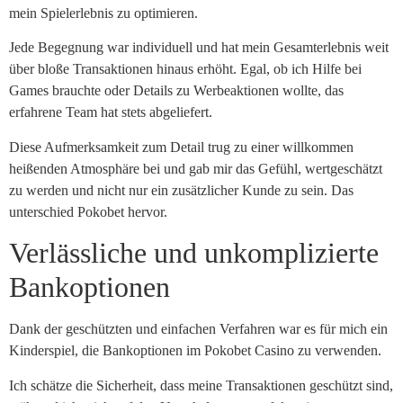
mein Spielerlebnis zu optimieren.
Jede Begegnung war individuell und hat mein Gesamterlebnis weit
über bloße Transaktionen hinaus erhöht. Egal, ob ich Hilfe bei
Games brauchte oder Details zu Werbeaktionen wollte, das
erfahrene Team hat stets abgeliefert.
Diese Aufmerksamkeit zum Detail trug zu einer willkommen
heißenden Atmosphäre bei und gab mir das Gefühl, wertgeschätzt
zu werden und nicht nur ein zusätzlicher Kunde zu sein. Das
unterschied Pokobet hervor.
Verlässliche und unkomplizierte
Bankoptionen
Dank der geschützten und einfachen Verfahren war es für mich ein
Kinderspiel, die Bankoptionen im Pokobet Casino zu verwenden.
Ich schätze die Sicherheit, dass meine Transaktionen geschützt sind,