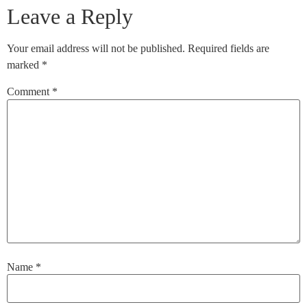
Leave a Reply
Your email address will not be published.
Required fields are
marked
*
Comment
*
Name
*