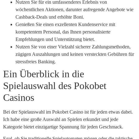
Nutzen Sie für ein umfassenderes Erlebnis von
wöchentlichen Aktionen, darunter aufregende Angebote wie
Cashback-Deals und erhöhte Boni.
Genießen Sie einen exzellenten Kundenservice mit
kompetentem Personal, das Ihnen personalisierte
Empfehlungen und Unterstützung bietet.
Nutzen Sie von einer Vielzahl sicherer Zahlungsmethoden,
zügigen Auszahlungen und keinen versteckten Gebühren für
stressfreies Banking.
Ein Überblick in die
Spielauswahl des Pokobet
Casinos
Bei der Spielauswahl im Pokobet Casino ist für jeden etwas dabei.
Ich habe eine große Auswahl an Spielen erkundet und jede
Kategorie bietet einzigartige Spannung für jeden Geschmack.
Egal, ob Sie traditionelle Spielautomaten mögen oder die taktische