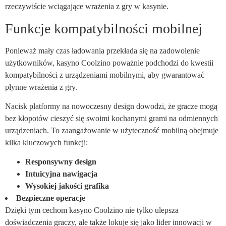
rzeczywiście wciągające wrażenia z gry w kasynie.
Funkcje kompatybilności mobilnej
Ponieważ mały czas ładowania przekłada się na zadowolenie
użytkowników, kasyno Coolzino poważnie podchodzi do kwestii
kompatybilności z urządzeniami mobilnymi, aby gwarantować
płynne wrażenia z gry.
Nacisk platformy na nowoczesny design dowodzi, że gracze mogą
bez kłopotów cieszyć się swoimi kochanymi grami na odmiennych
urządzeniach. To zaangażowanie w użyteczność mobilną obejmuje
kilka kluczowych funkcji:
Responsywny design
Intuicyjna nawigacja
Wysokiej jakości grafika
Bezpieczne operacje
Dzięki tym cechom kasyno Coolzino nie tylko ulepsza
doświadczenia graczy, ale także lokuje się jako lider innowacji w