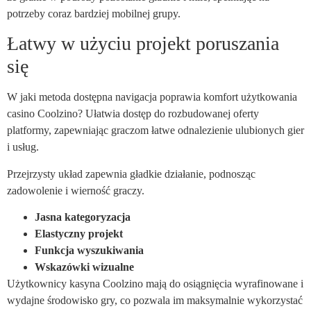
potrzeby coraz bardziej mobilnej grupy.
Łatwy w użyciu projekt poruszania
się
W jaki metoda dostępna navigacja poprawia komfort użytkowania
casino Coolzino? Ułatwia dostęp do rozbudowanej oferty
platformy, zapewniając graczom łatwe odnalezienie ulubionych gier
i usług.
Przejrzysty układ zapewnia gładkie działanie, podnosząc
zadowolenie i wierność graczy.
Jasna kategoryzacja
Elastyczny projekt
Funkcja wyszukiwania
Wskazówki wizualne
Użytkownicy kasyna Coolzino mają do osiągnięcia wyrafinowane i
wydajne środowisko gry, co pozwala im maksymalnie wykorzystać