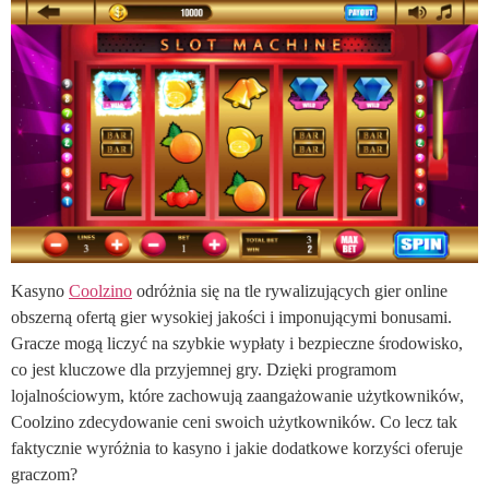
Kasyno
Coolzino
odróżnia się na tle rywalizujących gier online
obszerną ofertą gier wysokiej jakości i imponującymi bonusami.
Gracze mogą liczyć na szybkie wypłaty i bezpieczne środowisko,
co jest kluczowe dla przyjemnej gry. Dzięki programom
lojalnościowym, które zachowują zaangażowanie użytkowników,
Coolzino zdecydowanie ceni swoich użytkowników. Co lecz tak
faktycznie wyróżnia to kasyno i jakie dodatkowe korzyści oferuje
graczom?