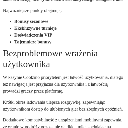
Najważniejsze punkty obejmują:
Bonusy sezonowe
Ekskluzywne turnieje
Doświadczenia VIP
Tajemnicze bonusy
Bezproblemowe wrażenia
użytkownika
W kasynie Coolzino priorytetem jest łatwość użytkowania, dlatego
też nawigacja jest przyjazna dla użytkownika i z łatwością
prowadzi graczy przez platformę.
Krótki okres ładowania ulepsza rozgrywkę, zapewniając
użytkownikom dostęp do ulubionych gier bez zbędnych opóźnień.
Dodatkowo kompatybilność z urządzeniami mobilnymi zapewnia,
że granie w podróży pozostanie gładkie i miłe, spełniając na