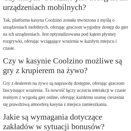
urządzeniach mobilnych?
Tak, platforma kasyna Coolzino została stworzona z myślą o
urządzeniach mobilnych, oferując graczom wygodny dostęp do gier
na ich urządzeniach. Jest optymalizowana pod kątem płynnej
rozgrywki, oferując wciągające wrażenia w każdym miejscu i
czasie.
Czy w kasynie Coolzino możliwe są
gry z krupierem na żywo?
Gry z dealerem na żywo są naprawdę dostępne, oferując graczom
fascynujące wrażenia. Ta nowość łączy uczucia interakcji w czasie
realnym z wygodą gier online, oferując każdemu szansę cieszenia
się prawdziwą atmosferą kasyna z miejsca zamieszkania.
Jakie są wymagania dotyczące
zakładów w sytuacji bonusów?