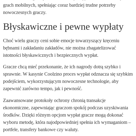
grach mobilnych, spełniając coraz bardziej trudne potrzeby
nowoczesnych graczy.
Błyskawiczne i pewne wypłaty
Choć wielu graczy ceni sobie emocje towarzyszący kręceniu
bębnami i zakładaniu zakładów, nie można zbagatelizować
istotności błyskawicznych i bezpiecznych wypłat.
Gracze chcą mieć przekonanie, że ich nagrody dotrą szybko i
sprawnie. W kasynie Coolzino proces wypłat odznacza się szybkim
podejściem, wykorzystującym nowoczesne technologie, aby
zapewnić zarówno tempo, jak i pewność.
Zaawansowane protokoły ochrony chronią transakcje
ekonomiczne, zapewniając graczom spokój podczas uzyskiwania
środków. Dzięki różnym opcjom wypłat gracze mogą dokonać
wyboru metodę, która najodpowiedniej spełnia ich wymaganiom –
portfele, transfery bankowe czy waluty.