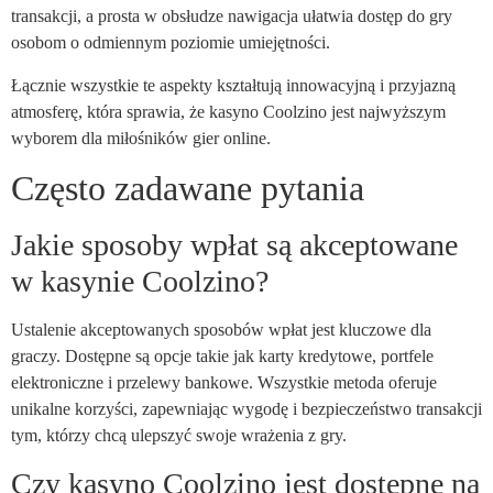
transakcji, a prosta w obsłudze nawigacja ułatwia dostęp do gry
osobom o odmiennym poziomie umiejętności.
Łącznie wszystkie te aspekty kształtują innowacyjną i przyjazną
atmosferę, która sprawia, że kasyno Coolzino jest najwyższym
wyborem dla miłośników gier online.
Często zadawane pytania
Jakie sposoby wpłat są akceptowane
w kasynie Coolzino?
Ustalenie akceptowanych sposobów wpłat jest kluczowe dla
graczy. Dostępne są opcje takie jak karty kredytowe, portfele
elektroniczne i przelewy bankowe. Wszystkie metoda oferuje
unikalne korzyści, zapewniając wygodę i bezpieczeństwo transakcji
tym, którzy chcą ulepszyć swoje wrażenia z gry.
Czy kasyno Coolzino jest dostępne na