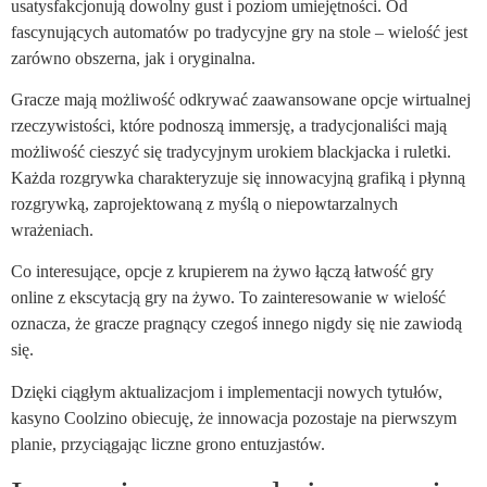
usatysfakcjonują dowolny gust i poziom umiejętności. Od
fascynujących automatów po tradycyjne gry na stole – wielość jest
zarówno obszerna, jak i oryginalna.
Gracze mają możliwość odkrywać zaawansowane opcje wirtualnej
rzeczywistości, które podnoszą immersję, a tradycjonaliści mają
możliwość cieszyć się tradycyjnym urokiem blackjacka i ruletki.
Każda rozgrywka charakteryzuje się innowacyjną grafiką i płynną
rozgrywką, zaprojektowaną z myślą o niepowtarzalnych
wrażeniach.
Co interesujące, opcje z krupierem na żywo łączą łatwość gry
online z ekscytacją gry na żywo. To zainteresowanie w wielość
oznacza, że gracze pragnący czegoś innego nigdy się nie zawiodą
się.
Dzięki ciągłym aktualizacjom i implementacji nowych tytułów,
kasyno Coolzino obiecuję, że innowacja pozostaje na pierwszym
planie, przyciągając liczne grono entuzjastów.