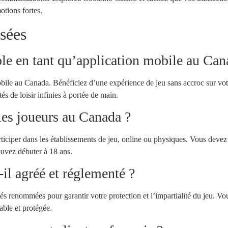
motions fortes.
sées
ble en tant qu’application mobile au Can
bile au Canada. Bénéficiez d’une expérience de jeu sans accroc sur vot
és de loisir infinies à portée de main.
 les joueurs au Canada ?
articiper dans les établissements de jeu, online ou physiques. Vous deve
uvez débuter à 18 ans.
l agréé et réglementé ?
és renommées pour garantir votre protection et l’impartialité du jeu. Vou
able et protégée.