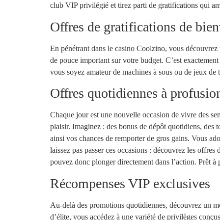
club VIP privilégié et tirez parti de gratifications qui 
Offres de gratifications de bie
En pénétrant dans le casino Coolzino, vous découvrez
de pouce important sur votre budget. C’est exactement
vous soyez amateur de machines à sous ou de jeux de ta
Offres quotidiennes à profusio
Chaque jour est une nouvelle occasion de vivre des se
plaisir. Imaginez : des bonus de dépôt quotidiens, des t
ainsi vos chances de remporter de gros gains. Vous ado
laissez pas passer ces occasions : découvrez les offres 
pouvez donc plonger directement dans l’action. Prêt à 
Récompenses VIP exclusives
Au-delà des promotions quotidiennes, découvrez un mo
d’élite, vous accédez à une variété de privilèges conçu