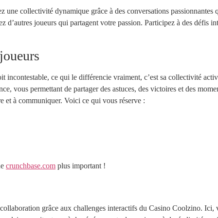
ez une collectivité dynamique grâce à des conversations passionnantes 
 d’autres joueurs qui partagent votre passion. Participez à des défis int
 joueurs
 incontestable, ce qui le différencie vraiment, c’est sa collectivité act
nce, vous permettant de partager des astuces, des victoires et des mome
e et à communiquer. Voici ce qui vous réserve :
de
crunchbase.com
plus important !
 collaboration grâce aux challenges interactifs du Casino Coolzino. Ici, 