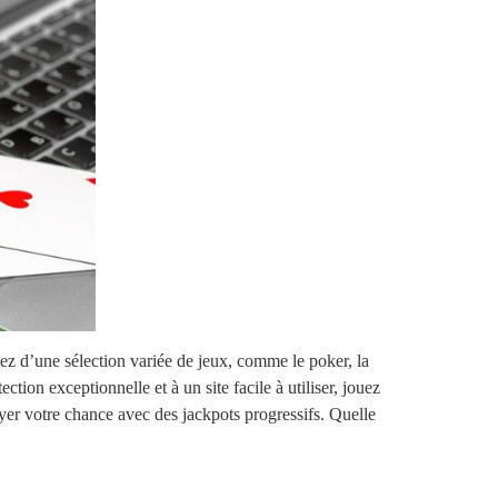
tez d’une sélection variée de jeux, comme le poker, la
ion exceptionnelle et à un site facile à utiliser, jouez
ayer votre chance avec des jackpots progressifs. Quelle