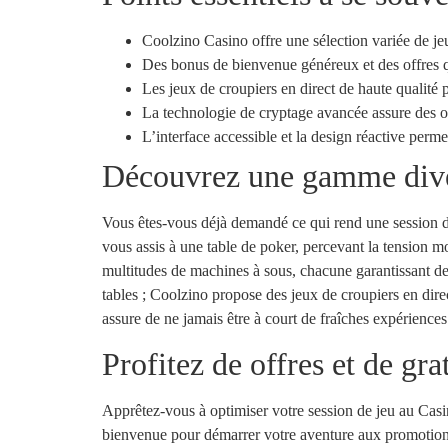
Coolzino Casino offre une sélection variée de j
Des bonus de bienvenue généreux et des offres qu
Les jeux de croupiers en direct de haute qualité
La technologie de cryptage avancée assure des op
L’interface accessible et la design réactive perme
Découvrez une gamme diver
Vous êtes-vous déjà demandé ce qui rend une session d
vous assis à une table de poker, percevant la tension mo
multitudes de machines à sous, chacune garantissant des
tables ; Coolzino propose des jeux de croupiers en dire
assure de ne jamais être à court de fraîches expériences
Profitez de offres et de gra
Apprêtez-vous à optimiser votre session de jeu au Ca
bienvenue pour démarrer votre aventure aux promotions