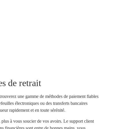
 de retrait
us trouverez une gamme de méthodes de paiement fiables
euilles électroniques ou des transferts bancaires
eur rapidement et en toute sérénité.
 plus à vous soucier de vos avoirs. Le support client
ns financières sont entre de bonnes mains, vous