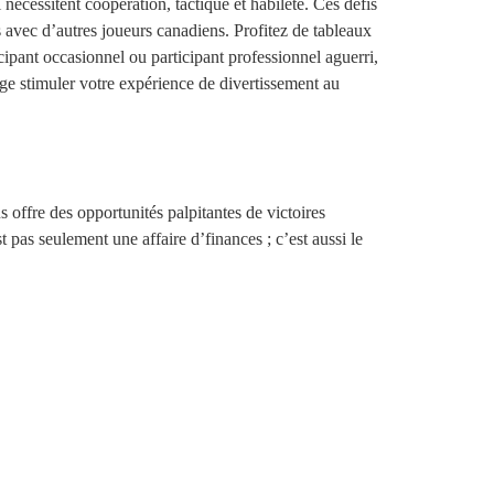
écessitent coopération, tactique et habileté. Ces défis
s avec d’autres joueurs canadiens. Profitez de tableaux
cipant occasionnel ou participant professionnel aguerri,
enge stimuler votre expérience de divertissement au
offre des opportunités palpitantes de victoires
as seulement une affaire d’finances ; c’est aussi le