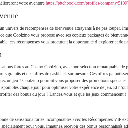
amélioreront votre aventure
https://pitchbook.com/profiles/company/518
nvenue
 un univers de récompenses de bienvenue attrayants à ne pas louper. I
 ce que Coolzino vous propose avec ses copieux packages de bienvenue 
ble, ces récompenses vous procurent la opportunité d’explorer et de pr
n
nsations fortes au Casino Coolzino, avec une sélection remarquable de 
ours gratuits et des offres de cashback sur mesure. Ces offres garantiss
rez un jeu ? Coolzino pourrait vous proposer des promotions spéciales p
disponibles chaque jour pour optimiser votre expérience de jeu. Et n’oub
profiter des bonus du jour ? Lancez-vous et que les jeux commencent !
nde de sensations fortes incomparables avec les Récompenses VIP excl
s spécialement pour vous. Imaginez recevoir des bonus personnalisés adapt