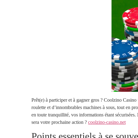
Prêt(e) à participer et à gagner gros ? Coolzino Casino
roulette et d’innombrables machines à sous, tout en prof
en toute tranquillité, vos informations étant sécurisée
sera votre prochaine action ?
coolzino-casino.net
Points essentiels à se souve