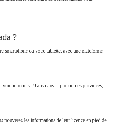
ada ?
re smartphone ou votre tablette, avec une plateforme
z avoir au moins 19 ans dans la plupart des provinces,
s trouverez les informations de leur licence en pied de