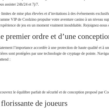
us assister 24h/24 et 7j/7.
 limites de mise plus élevées et d’invitations à des événements exclusi
ramme VIP de Coolzino propulse votre aventure casino à un niveau supé
xpérience de jeu en un moment vraiment inoubliable. Rejoignez-nous dès 
de premier ordre et d’une conceptio
ement l’importance accordée à une protection de haute qualité et à une
ncières sont protégées par une technologie de cryptage de pointe. Naviguer
attend :
ouvrez le équilibre parfait de sécurité et de conception proposé par C
florissante de joueurs