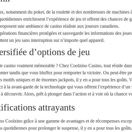
eux, notamment du poker, de la roulette et des nombreuses de machines à
otidiennes enrichissent l’expérience de jeu et offrent des chances de g
 proposent une ambiance de casino réaliste aux joueurs canadiens.
érations financières protégées et sauvegarde les informations des joueu
ttent un jeu sans interruption sur n’importe quel appareil.
sifiée d’options de jeu
e casino vraiment mémorable ? Chez Coolzino Casino, tout réside dans l
nter tandis que vous bluffez pour remporter la victoire. Ou peut-être pré
 motifs uniques et de énormes jackpots, il y en a pour tous les goûts. V
ct à la avant-garde de la technologie qui vous offrent l’expérience d’u
 à découvrir. Alors, prêt à plonger dans l’action et à voir où la chance 
tifications attrayants
sino Coolzino grâce à une gamme de avantages et de récompenses excep
 quotidiennes pour prolonger le suspense, il y en a pour tous les goût