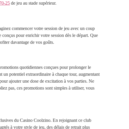
970-25
de jeu au stade supérieur.
maginez commencer votre session de jeu avec un coup
conçus pour enrichir votre session dès le départ. Que
ofiter davantage de vos goûts.
promotions quotidiennes conçues pour prolonger le
ent un potentiel extraordinaire à chaque tour, augmentant
our ajouter une dose de excitation à vos parties. Ne
liez pas, ces promotions sont simples à utiliser, vous
usives du Casino Coolzino. En rejoignant ce club
és à votre style de jeu, des délais de retrait plus