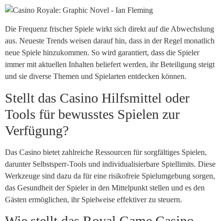
Die Frequenz frischer Spiele wirkt sich direkt auf die Abwechslung
aus. Neueste Trends weisen darauf hin, dass in der Regel monatlich
neue Spiele hinzukommen. So wird garantiert, dass die Spieler
immer mit aktuellen Inhalten beliefert werden, ihr Beteiligung steigt
und sie diverse Themen und Spielarten entdecken können.
Stellt das Casino Hilfsmittel oder
Tools für bewusstes Spielen zur
Verfügung?
Das Casino bietet zahlreiche Ressourcen für sorgfältiges Spielen,
darunter Selbstsperr-Tools und individualisierbare Spiellimits. Diese
Werkzeuge sind dazu da für eine risikofreie Spielumgebung sorgen,
das Gesundheit der Spieler in den Mittelpunkt stellen und es den
Gästen ermöglichen, ihr Spielweise effektiver zu steuern.
Wie stellt das Royal Game Casino