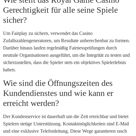
Gerechtigkeit für alle seine Spiele
sicher?
Um Fairplay zu sichern, verwendet das Casino
Zufallszahlengeneratoren, um Resultate unberechenbar zu formen.
Darüber hinaus laufen regelmäßig Fairnessprüfungen durch
neutrale Organisationen ausgeführt, um die Integrität zu testen und
sicherzustellen, dass die Spieler stets ein objektives Spielerlebnis
haben.
Wie sind die Öffnungszeiten des
Kundendienstes und wie kann er
erreicht werden?
Der Kundenservice ist dauerhaft um die Zeit erreichbar und bietet
Spielern stetige Unterstützung. Kontaktmöglichkeiten sind E-Mail
und eine exklusive Telefonleitung. Diese Wege garantieren rasch