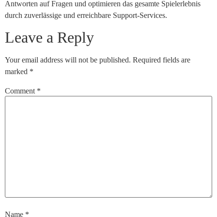
Antworten auf Fragen und optimieren das gesamte Spielerlebnis
durch zuverlässige und erreichbare Support-Services.
Leave a Reply
Your email address will not be published.
Required fields are
marked
*
Comment
*
Name
*