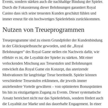
Events, sondern stärken auch die nachhaltige Bindung der Spieler.
Durch die Fokussierung dieser Belohnungen garantiert Royal
Casino dass sich seine treuesten Kunden geschätzt fühlen und
immer erneut für ein hochwertiges Spielerlebnis zurückkommen.
Nutzen von Treueprogrammen
Treueprogramme sind zu einem Grundpfeiler der Kundenbindung
in der Glücksspielbranche geworden, und die „Royal
Belohnungen“ des Royal Game stellen ein Nachweis dafür, wie
effektiv es ist, die Loyalität der Spieler zu stärken. Mit einer
verlockenden Mischung aus Treuestufen und Belohnungen
entwickelt das Royal Game ein Konzept, das anreizende
Motivationen für langfristige Treue bereitstellt. Spieler können
verschiedene Treuestufen erklimmen, die jeweils immer
anziehendere Vorteile gewähren – von optimierten Bonusprämien
bis hin zu einzigartigem Zugang zu Events. Dieser systematische
Ansatz bereichert nicht nur das Spielerlebnis, sondern fördert auch
die Loyalität zur Marke und das dauerhafte Engagement. In einer