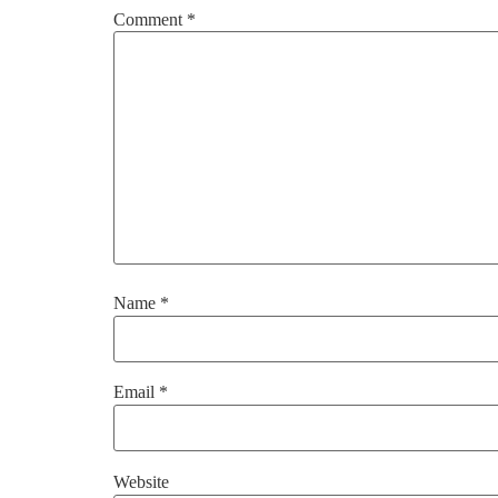
Comment
*
Name
*
Email
*
Website