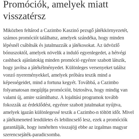
Promóciók, amelyek miatt
visszatérsz
Miközben feltárod a Cazimbo Kaszinó pezsgő játékkörnyezetét,
számos promóciót találhatsz, amelyek szándéka, hogy minden
lépésnél csábítsák és jutalmazzák a játékosokat. Az üdvözlő
bónuszoktól, amelyek növelik a induló egyenlegedet, a hétvégi
cashback ajánlatokig minden promóció egyénre szabott látszik,
hogy javítsa a játékélményedet. Különleges versenyeket találsz
vonzó nyereményekkel, amelyek próbára teszik mind a
képességeidet, mind a fortuna kegyét. Továbbá, a Cazimbo
folyamatosan megújítja promócióit, biztosítva, hogy mindig van
valami új, amire számíthatsz. A lojalitási programok tovább
fokozzák az érdeklődést, egyénre szabott jutalmakat nyújtva,
amelyek igazán különlegessé teszik a Cazimbo-n töltött időt. Mivel
a játékmeneted lendületes és lebilincselő lesz, ezek a promóciók
garantálják, hogy ismételten visszajöjj ebbe az izgalmas magyar
szerencsejáték-paradicsomba.