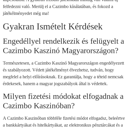
felfedezni való. Merülj el a Cazimbo kínálatában, és fokozd a
játékélményedet még ma!
Gyakran Ismételt Kérdések
Engedéllyel rendelkezik és felügyelt a
Cazimbo Kaszinó Magyarországon?
Természetesen, a Cazimbo Kaszinó Magyarországon engedélyezett
és szabályozott. Védett játékélményt élvezhetsz, tudván, hogy
megfelel a helyi előírásoknak. Ez garantálja, hogy a téteid nemcsak
érdekesek, hanem a magyar jogszabályok által is védettek.
Milyen fizetési módokat elfogadnak a
Cazimbo Kaszinóban?
A Cazimbo Kaszinóban többféle fizetési módot elfogadsz, beleértve
a bankkártyákat és hitelkártyákat, az elektronikus pénztárcákat és a