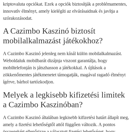
kriptovaluta opciókat. Ezek a opciók biztosítják a problémamentes,
innovatív élményt, amely kielégíti az elvárásaidnak és javítja a
szórakozásodat.
A Cazimbo Kaszinó biztosít
mobilalkalmazást játékokhoz?
A Cazimbo Kaszinó jelenleg nem kínál külön mobilalkalmazást.
Weboldaluk mobilbarát dizájnja viszont garantálja, hogy
mobiltelefonján is játszhasson a játékokkal. A újítások a
zökkenőmentes játékmenetet támogatják, magával ragadó élményt
ígérve, bárhol tartózkodjon.
Melyek a legkisebb kifizetési limitek
a Cazimbo Kaszinóban?
A Cazimbo Kaszinó általában legkisebb kifizetési határt állapít meg,
amely a fizetési lehetőségtől attól függően változik. A pontos
összegekért ellenőrizze a választott fizetési lehetőséget, hogy