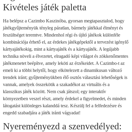
Kivételes játék paletta
Ha belépsz a Cazimbo Kaszinóba, gyorsan megtapasztalod, hogy
játékgyűjteményük tényleg páratlan, bármely játékkal élményt és
feszültséget teremtve. Mindenhol régi és újító játékok különféle
kombinációja érhető el, az érdekes játékgépektől a tervezést igénylő
kártyajátékokig, mint a kártyajáték és a kártyajáték. A legújabb
technika növeli a élvezetet, elragadó képi világot és zökkenőmentes
játékmenetet beépítve, amely leköti az érzékeidet. A Cazimbo-t az
emeli ki a többi helytől, hogy elkötelezett a dinamikusan változó
trendek iránt; gyűjteményükben élő osztós választási lehetőségek is
vannak, amelyek összekötik a szakadékot az virtuális és a
klasszikus játék között. Nem csak játszol; egy interaktív
környezetben veszel részt, amely érdekel a figyelmedet, és minden
látogatást különleges kalanddá tesz. Készülj fel a felfedezésre és
engedd szabadjára a játék iránti vágyadat!
Nyereményezd a szenvedélyed: