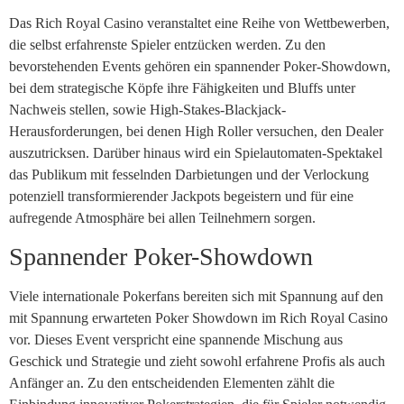
Das Rich Royal Casino veranstaltet eine Reihe von Wettbewerben,
die selbst erfahrenste Spieler entzücken werden. Zu den
bevorstehenden Events gehören ein spannender Poker-Showdown,
bei dem strategische Köpfe ihre Fähigkeiten und Bluffs unter
Nachweis stellen, sowie High-Stakes-Blackjack-
Herausforderungen, bei denen High Roller versuchen, den Dealer
auszutricksen. Darüber hinaus wird ein Spielautomaten-Spektakel
das Publikum mit fesselnden Darbietungen und der Verlockung
potenziell transformierender Jackpots begeistern und für eine
aufregende Atmosphäre bei allen Teilnehmern sorgen.
Spannender Poker-Showdown
Viele internationale Pokerfans bereiten sich mit Spannung auf den
mit Spannung erwarteten Poker Showdown im Rich Royal Casino
vor. Dieses Event verspricht eine spannende Mischung aus
Geschick und Strategie und zieht sowohl erfahrene Profis als auch
Anfänger an. Zu den entscheidenden Elementen zählt die