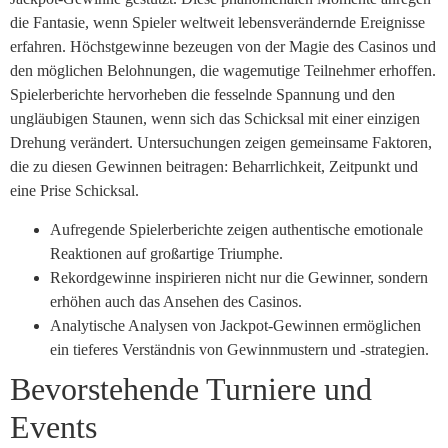
die Fantasie, wenn Spieler weltweit lebensverändernde Ereignisse
erfahren. Höchstgewinne bezeugen von der Magie des Casinos und
den möglichen Belohnungen, die wagemutige Teilnehmer erhoffen.
Spielerberichte hervorheben die fesselnde Spannung und den
ungläubigen Staunen, wenn sich das Schicksal mit einer einzigen
Drehung verändert. Untersuchungen zeigen gemeinsame Faktoren,
die zu diesen Gewinnen beitragen: Beharrlichkeit, Zeitpunkt und
eine Prise Schicksal.
Aufregende Spielerberichte zeigen authentische emotionale
Reaktionen auf großartige Triumphe.
Rekordgewinne inspirieren nicht nur die Gewinner, sondern
erhöhen auch das Ansehen des Casinos.
Analytische Analysen von Jackpot-Gewinnen ermöglichen
ein tieferes Verständnis von Gewinnmustern und -strategien.
Bevorstehende Turniere und
Events