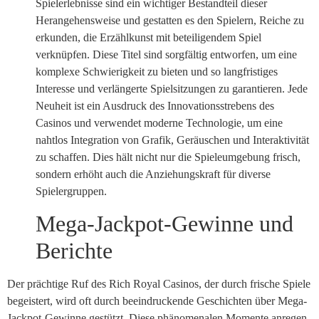
Spielerlebnisse sind ein wichtiger Bestandteil dieser
Herangehensweise und gestatten es den Spielern, Reiche zu
erkunden, die Erzählkunst mit beteiligendem Spiel
verknüpfen. Diese Titel sind sorgfältig entworfen, um eine
komplexe Schwierigkeit zu bieten und so langfristiges
Interesse und verlängerte Spielsitzungen zu garantieren. Jede
Neuheit ist ein Ausdruck des Innovationsstrebens des
Casinos und verwendet moderne Technologie, um eine
nahtlos Integration von Grafik, Geräuschen und Interaktivität
zu schaffen. Dies hält nicht nur die Spieleumgebung frisch,
sondern erhöht auch die Anziehungskraft für diverse
Spielergruppen.
Mega-Jackpot-Gewinne und
Berichte
Der prächtige Ruf des Rich Royal Casinos, der durch frische Spiele
begeistert, wird oft durch beeindruckende Geschichten über Mega-
Jackpot-Gewinne gestützt. Diese phänomenalen Momente anregen