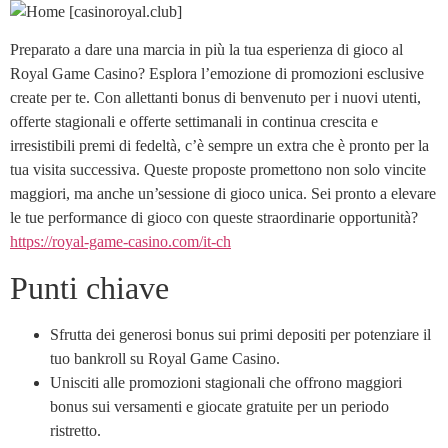
Preparato a dare una marcia in più la tua esperienza di gioco al
Royal Game Casino? Esplora l’emozione di promozioni esclusive
create per te. Con allettanti bonus di benvenuto per i nuovi utenti,
offerte stagionali e offerte settimanali in continua crescita e
irresistibili premi di fedeltà, c’è sempre un extra che è pronto per la
tua visita successiva. Queste proposte promettono non solo vincite
maggiori, ma anche un’sessione di gioco unica. Sei pronto a elevare
le tue performance di gioco con queste straordinarie opportunità?
https://royal-game-casino.com/it-ch
Punti chiave
Sfrutta dei generosi bonus sui primi depositi per potenziare il
tuo bankroll su Royal Game Casino.
Unisciti alle promozioni stagionali che offrono maggiori
bonus sui versamenti e giocate gratuite per un periodo
ristretto.