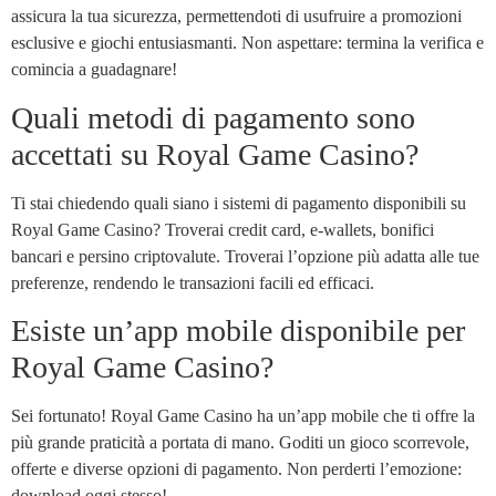
assicura la tua sicurezza, permettendoti di usufruire a promozioni
esclusive e giochi entusiasmanti. Non aspettare: termina la verifica e
comincia a guadagnare!
Quali metodi di pagamento sono
accettati su Royal Game Casino?
Ti stai chiedendo quali siano i sistemi di pagamento disponibili su
Royal Game Casino? Troverai credit card, e-wallets, bonifici
bancari e persino criptovalute. Troverai l’opzione più adatta alle tue
preferenze, rendendo le transazioni facili ed efficaci.
Esiste un’app mobile disponibile per
Royal Game Casino?
Sei fortunato! Royal Game Casino ha un’app mobile che ti offre la
più grande praticità a portata di mano. Goditi un gioco scorrevole,
offerte e diverse opzioni di pagamento. Non perderti l’emozione:
download oggi stesso!