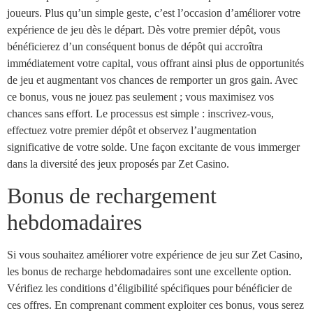
joueurs. Plus qu’un simple geste, c’est l’occasion d’améliorer votre
expérience de jeu dès le départ. Dès votre premier dépôt, vous
bénéficierez d’un conséquent bonus de dépôt qui accroîtra
immédiatement votre capital, vous offrant ainsi plus de opportunités
de jeu et augmentant vos chances de remporter un gros gain. Avec
ce bonus, vous ne jouez pas seulement ; vous maximisez vos
chances sans effort. Le processus est simple : inscrivez-vous,
effectuez votre premier dépôt et observez l’augmentation
significative de votre solde. Une façon excitante de vous immerger
dans la diversité des jeux proposés par Zet Casino.
Bonus de rechargement
hebdomadaires
Si vous souhaitez améliorer votre expérience de jeu sur Zet Casino,
les bonus de recharge hebdomadaires sont une excellente option.
Vérifiez les conditions d’éligibilité spécifiques pour bénéficier de
ces offres. En comprenant comment exploiter ces bonus, vous serez