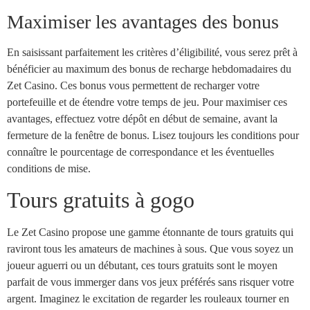
Maximiser les avantages des bonus
En saisissant parfaitement les critères d’éligibilité, vous serez prêt à
bénéficier au maximum des bonus de recharge hebdomadaires du
Zet Casino. Ces bonus vous permettent de recharger votre
portefeuille et de étendre votre temps de jeu. Pour maximiser ces
avantages, effectuez votre dépôt en début de semaine, avant la
fermeture de la fenêtre de bonus. Lisez toujours les conditions pour
connaître le pourcentage de correspondance et les éventuelles
conditions de mise.
Tours gratuits à gogo
Le Zet Casino propose une gamme étonnante de tours gratuits qui
raviront tous les amateurs de machines à sous. Que vous soyez un
joueur aguerri ou un débutant, ces tours gratuits sont le moyen
parfait de vous immerger dans vos jeux préférés sans risquer votre
argent. Imaginez le excitation de regarder les rouleaux tourner en