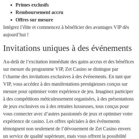
Primes exclusifs
Remboursement accru
Offres sur mesure
Intégrez l’élite et commencez à bénéficier des avantages VIP dès
aujourd’hui !
Invitations uniques à des événements
Au-delà de l’excitation immédiate des gains accrus et des bénéfices
sur mesure du programme VIP, Zet Casino se distingue par
l’charme des invitations exclusives à des événements. En tant que
VIP, vous accédez à des manifestations prestigieuses conçus sur
mesure pour optimiser votre expérience de jeu. Imaginez participer
à des compétitions méticuleusement organisées, à des présentations
de jeux exclusives ou à des retraites luxueuses, tous conçus pour
vous connecter avec d’autres passionnés de jeux et optimiser votre
expérience de casino. Les offres spéciales à des événements
témoignent non seulement de l’dévouement de Zet Casino envers
un service de qualité supérieure, mais vous offrent la possibilité