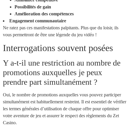
Possibilités de gain
Amélioration des compétences
Engagement communautaire
Ne ratez pas ces manifestations palpitants. Plus que du loisir, ils
vous permettront de être une légende du jeu vidéo !
Interrogations souvent posées
Y a-t-il une restriction au nombre de
promotions auxquelles je peux
prendre part simultanément ?
Oui, le nombre de promotions auxquelles vous pouvez participer
simultanément est habituellement restreint. Il est essentiel de vérifier
les termes générales d’utilisation de chaque offre pour optimiser
votre aventure de jeu et assurer le respect des règlements du Zet
Casino.