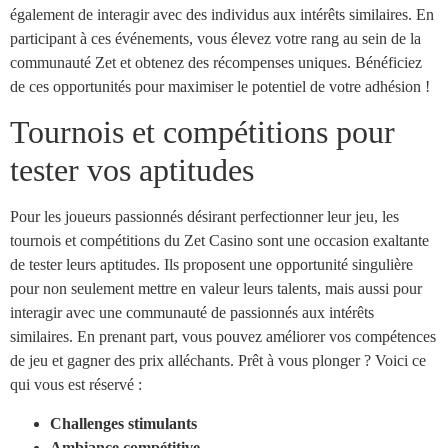
également de interagir avec des individus aux intérêts similaires. En
participant à ces événements, vous élevez votre rang au sein de la
communauté Zet et obtenez des récompenses uniques. Bénéficiez
de ces opportunités pour maximiser le potentiel de votre adhésion !
Tournois et compétitions pour
tester vos aptitudes
Pour les joueurs passionnés désirant perfectionner leur jeu, les
tournois et compétitions du Zet Casino sont une occasion exaltante
de tester leurs aptitudes. Ils proposent une opportunité singulière
pour non seulement mettre en valeur leurs talents, mais aussi pour
interagir avec une communauté de passionnés aux intérêts
similaires. En prenant part, vous pouvez améliorer vos compétences
de jeu et gagner des prix alléchants. Prêt à vous plonger ? Voici ce
qui vous est réservé :
Challenges stimulants
Ambiance compétitive