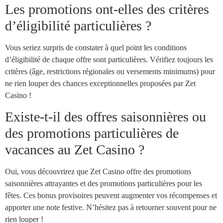
Les promotions ont-elles des critères
d’éligibilité particulières ?
Vous seriez surpris de constater à quel point les conditions
d’éligibilité de chaque offre sont particulières. Vérifiez toujours les
critères (âge, restrictions régionales ou versements minimums) pour
ne rien louper des chances exceptionnelles proposées par Zet
Casino !
Existe-t-il des offres saisonnières ou
des promotions particulières de
vacances au Zet Casino ?
Oui, vous découvrirez que Zet Casino offre des promotions
saisonnières attrayantes et des promotions particulières pour les
fêtes. Ces bonus provisoires peuvent augmenter vos récompenses et
apporter une note festive. N’hésitez pas à retourner souvent pour ne
rien louper !