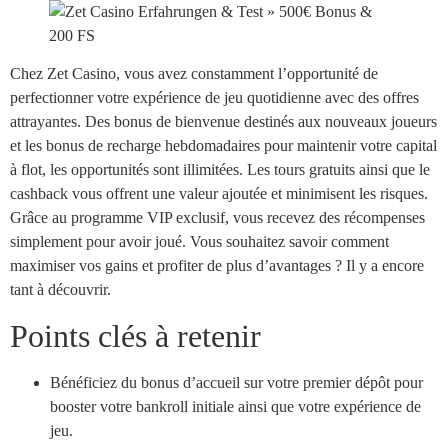
Chez Zet Casino, vous avez constamment l’opportunité de
perfectionner votre expérience de jeu quotidienne avec des offres
attrayantes. Des bonus de bienvenue destinés aux nouveaux joueurs
et les bonus de recharge hebdomadaires pour maintenir votre capital
à flot, les opportunités sont illimitées. Les tours gratuits ainsi que le
cashback vous offrent une valeur ajoutée et minimisent les risques.
Grâce au programme VIP exclusif, vous recevez des récompenses
simplement pour avoir joué. Vous souhaitez savoir comment
maximiser vos gains et profiter de plus d’avantages ? Il y a encore
tant à découvrir.
Points clés à retenir
Bénéficiez du bonus d’accueil sur votre premier dépôt pour
booster votre bankroll initiale ainsi que votre expérience de
jeu.