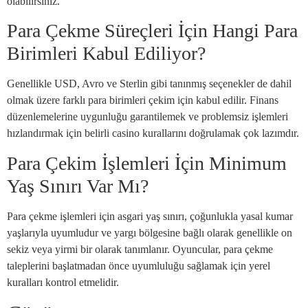
olabilirsiniz.
Para Çekme Süreçleri İçin Hangi Para
Birimleri Kabul Ediliyor?
Genellikle USD, Avro ve Sterlin gibi tanınmış seçenekler de dahil
olmak üzere farklı para birimleri çekim için kabul edilir. Finans
düzenlemelerine uygunluğu garantilemek ve problemsiz işlemleri
hızlandırmak için belirli casino kurallarını doğrulamak çok lazımdır.
Para Çekim İşlemleri İçin Minimum
Yaş Sınırı Var Mı?
Para çekme işlemleri için asgari yaş sınırı, çoğunlukla yasal kumar
yaşlarıyla uyumludur ve yargı bölgesine bağlı olarak genellikle on
sekiz veya yirmi bir olarak tanımlanır. Oyuncular, para çekme
taleplerini başlatmadan önce uyumluluğu sağlamak için yerel
kuralları kontrol etmelidir.