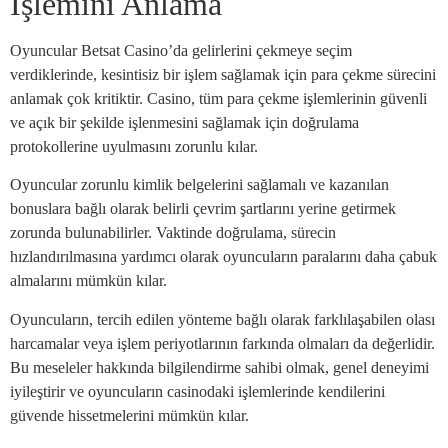
İşlemini Anlama
Oyuncular Betsat Casino’da gelirlerini çekmeye seçim
verdiklerinde, kesintisiz bir işlem sağlamak için para çekme sürecini
anlamak çok kritiktir. Casino, tüm para çekme işlemlerinin güvenli
ve açık bir şekilde işlenmesini sağlamak için doğrulama
protokollerine uyulmasını zorunlu kılar.
Oyuncular zorunlu kimlik belgelerini sağlamalı ve kazanılan
bonuslara bağlı olarak belirli çevrim şartlarını yerine getirmek
zorunda bulunabilirler. Vaktinde doğrulama, sürecin
hızlandırılmasına yardımcı olarak oyuncuların paralarını daha çabuk
almalarını mümkün kılar.
Oyuncuların, tercih edilen yönteme bağlı olarak farklılaşabilen olası
harcamalar veya işlem periyotlarının farkında olmaları da değerlidir.
Bu meseleler hakkında bilgilendirme sahibi olmak, genel deneyimi
iyileştirir ve oyuncuların casinodaki işlemlerinde kendilerini
güvende hissetmelerini mümkün kılar.