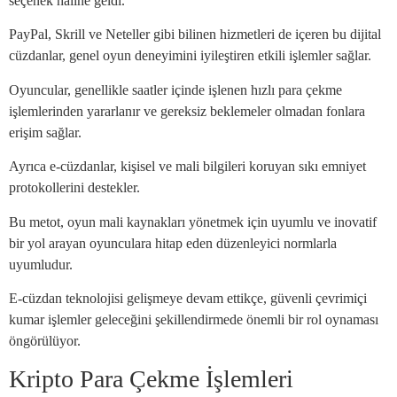
seçenek haline geldi.
PayPal, Skrill ve Neteller gibi bilinen hizmetleri de içeren bu dijital
cüzdanlar, genel oyun deneyimini iyileştiren etkili işlemler sağlar.
Oyuncular, genellikle saatler içinde işlenen hızlı para çekme
işlemlerinden yararlanır ve gereksiz beklemeler olmadan fonlara
erişim sağlar.
Ayrıca e-cüzdanlar, kişisel ve mali bilgileri koruyan sıkı emniyet
protokollerini destekler.
Bu metot, oyun mali kaynakları yönetmek için uyumlu ve inovatif
bir yol arayan oyunculara hitap eden düzenleyici normlarla
uyumludur.
E-cüzdan teknolojisi gelişmeye devam ettikçe, güvenli çevrimiçi
kumar işlemler geleceğini şekillendirmede önemli bir rol oynaması
öngörülüyor.
Kripto Para Çekme İşlemleri