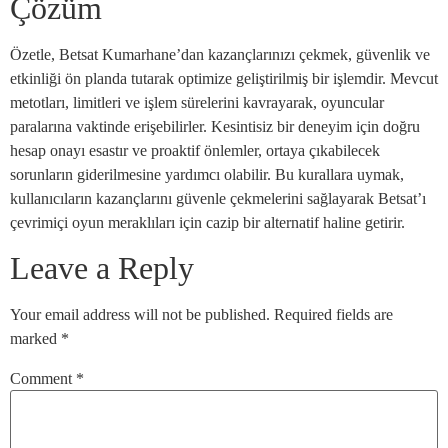
Çözüm
Özetle, Betsat Kumarhane’dan kazançlarınızı çekmek, güvenlik ve
etkinliği ön planda tutarak optimize geliştirilmiş bir işlemdir. Mevcut
metotları, limitleri ve işlem sürelerini kavrayarak, oyuncular
paralarına vaktinde erişebilirler. Kesintisiz bir deneyim için doğru
hesap onayı esastır ve proaktif önlemler, ortaya çıkabilecek
sorunların giderilmesine yardımcı olabilir. Bu kurallara uymak,
kullanıcıların kazançlarını güvenle çekmelerini sağlayarak Betsat’ı
çevrimiçi oyun meraklıları için cazip bir alternatif haline getirir.
Leave a Reply
Your email address will not be published.
Required fields are
marked
*
Comment
*