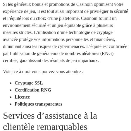
Si les généreux bonus et promotions de Casinoin optimisent votre
expérience de jeu, il est tout aussi important de privilégier la sécurité
et l’équité lors du choix d’une plateforme. Casinoin fournit un
environnement sécurisé et un jeu équitable grâce à plusieurs
mesures strictes. L’utilisation d’une technologie de cryptage
avancée protège vos informations personnelles et financières,
diminuant ainsi les risques de cybermenaces. L’équité est confirmée
par l’utilisation de générateurs de nombres aléatoires (RNG)
certifiés, garantissant des résultats de jeu impartiaux.
Voici ce à quoi vous pouvez vous attendre :
Cryptage SSL
Certification RNG
Licence
Politiques transparentes
Services d’assistance à la
clientèle remarquables