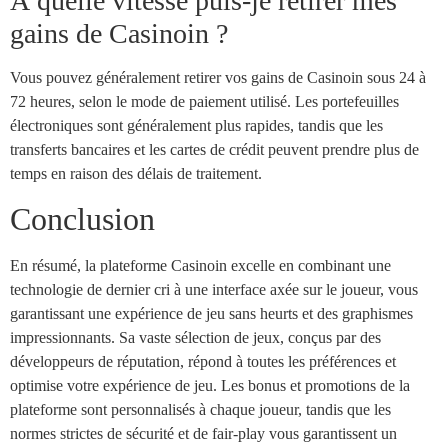
À quelle vitesse puis-je retirer mes
gains de Casinoin ?
Vous pouvez généralement retirer vos gains de Casinoin sous 24 à
72 heures, selon le mode de paiement utilisé. Les portefeuilles
électroniques sont généralement plus rapides, tandis que les
transferts bancaires et les cartes de crédit peuvent prendre plus de
temps en raison des délais de traitement.
Conclusion
En résumé, la plateforme Casinoin excelle en combinant une
technologie de dernier cri à une interface axée sur le joueur, vous
garantissant une expérience de jeu sans heurts et des graphismes
impressionnants. Sa vaste sélection de jeux, conçus par des
développeurs de réputation, répond à toutes les préférences et
optimise votre expérience de jeu. Les bonus et promotions de la
plateforme sont personnalisés à chaque joueur, tandis que les
normes strictes de sécurité et de fair-play vous garantissent un