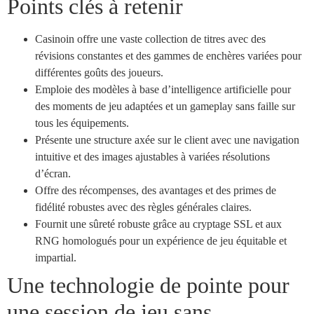
Points clés à retenir
Casinoin offre une vaste collection de titres avec des
révisions constantes et des gammes de enchères variées pour
différentes goûts des joueurs.
Emploie des modèles à base d’intelligence artificielle pour
des moments de jeu adaptées et un gameplay sans faille sur
tous les équipements.
Présente une structure axée sur le client avec une navigation
intuitive et des images ajustables à variées résolutions
d’écran.
Offre des récompenses, des avantages et des primes de
fidélité robustes avec des règles générales claires.
Fournit une sûreté robuste grâce au cryptage SSL et aux
RNG homologués pour un expérience de jeu équitable et
impartial.
Une technologie de pointe pour
une session de jeu sans