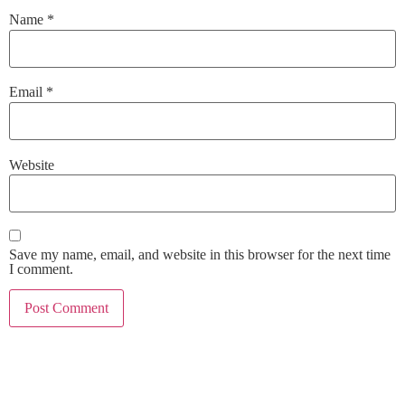
Name
*
Email
*
Website
Save my name, email, and website in this browser for the next time
I comment.