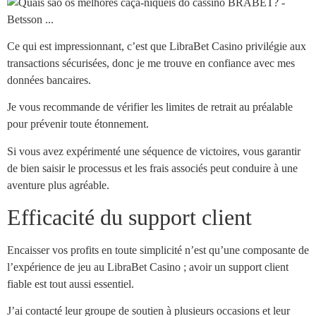
Ce qui est impressionnant, c’est que LibraBet Casino privilégie aux
transactions sécurisées, donc je me trouve en confiance avec mes
données bancaires.
Je vous recommande de vérifier les limites de retrait au préalable
pour prévenir toute étonnement.
Si vous avez expérimenté une séquence de victoires, vous garantir
de bien saisir le processus et les frais associés peut conduire à une
aventure plus agréable.
Efficacité du support client
Encaisser vos profits en toute simplicité n’est qu’une composante de
l’expérience de jeu au LibraBet Casino ; avoir un support client
fiable est tout aussi essentiel.
J’ai contacté leur groupe de soutien à plusieurs occasions et leur