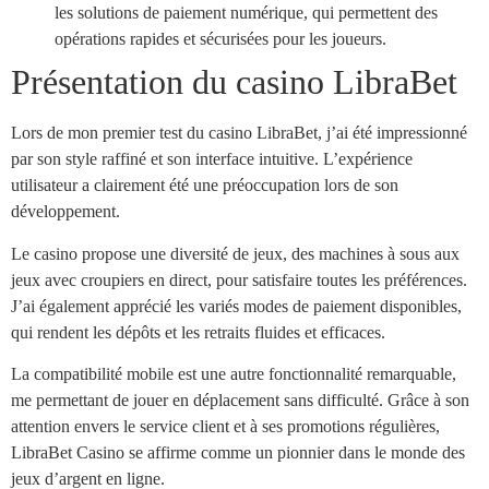
les solutions de paiement numérique, qui permettent des
opérations rapides et sécurisées pour les joueurs.
Présentation du casino LibraBet
Lors de mon premier test du casino LibraBet, j’ai été impressionné
par son style raffiné et son interface intuitive. L’expérience
utilisateur a clairement été une préoccupation lors de son
développement.
Le casino propose une diversité de jeux, des machines à sous aux
jeux avec croupiers en direct, pour satisfaire toutes les préférences.
J’ai également apprécié les variés modes de paiement disponibles,
qui rendent les dépôts et les retraits fluides et efficaces.
La compatibilité mobile est une autre fonctionnalité remarquable,
me permettant de jouer en déplacement sans difficulté. Grâce à son
attention envers le service client et à ses promotions régulières,
LibraBet Casino se affirme comme un pionnier dans le monde des
jeux d’argent en ligne.