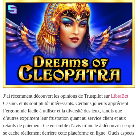
J’ai récemment découvert les opinions de Trustpilot sur
LibraBet
Casino, et ils sont plutôt intéressants. Certains joueurs apprécient
l’ergonomie facile à utiliser et la diversité des jeux, tandis que
d’autres expriment leur frustration quant au service client et aux
retards de paiement. Ce ensemble d’avis m’incite à découvrir ce qui
se cache réellement derrière cette plateforme en ligne. Quels aspects