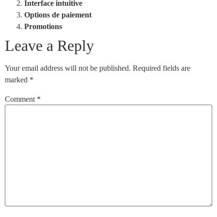
Interface intuitive
Options de paiement
Promotions
Leave a Reply
Your email address will not be published.
Required fields are
marked
*
Comment
*