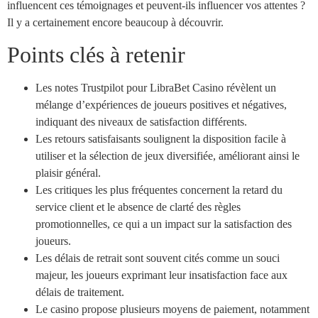
influencent ces témoignages et peuvent-ils influencer vos attentes ?
Il y a certainement encore beaucoup à découvrir.
Points clés à retenir
Les notes Trustpilot pour LibraBet Casino révèlent un
mélange d’expériences de joueurs positives et négatives,
indiquant des niveaux de satisfaction différents.
Les retours satisfaisants soulignent la disposition facile à
utiliser et la sélection de jeux diversifiée, améliorant ainsi le
plaisir général.
Les critiques les plus fréquentes concernent la retard du
service client et le absence de clarté des règles
promotionnelles, ce qui a un impact sur la satisfaction des
joueurs.
Les délais de retrait sont souvent cités comme un souci
majeur, les joueurs exprimant leur insatisfaction face aux
délais de traitement.
Le casino propose plusieurs moyens de paiement, notamment