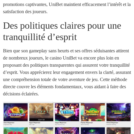
promotions captivantes, UniBet maintient efficacement l’intérêt et la
satisfaction des joueurs.
Des politiques claires pour une
tranquillité d’esprit
Bien que son gameplay sans heurts et ses offres séduisantes attirent
de nombreux joueurs, le casino UniBet va encore plus loin en
proposant des politiques transparentes qui assurent votre tranquillité
d’esprit. Vous apprécierez leur engagement envers la clarté, assurant
une compréhension totale de votre aventure de jeu. Cette méthode
directe couvre les éléments fondamentaux, vous aidant à faire des
décisions éclairées.