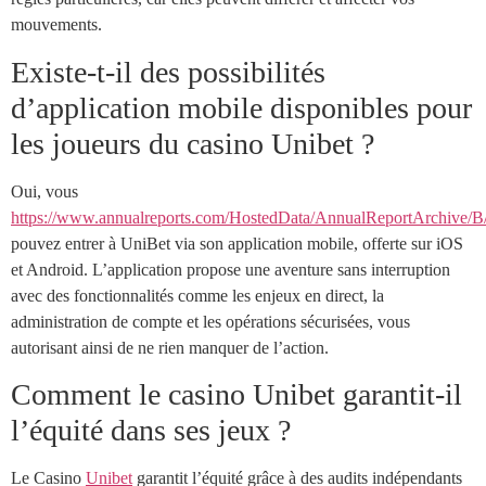
mouvements.
Existe-t-il des possibilités
d’application mobile disponibles pour
les joueurs du casino Unibet ?
Oui, vous
https://www.annualreports.com/HostedData/AnnualReportArchive
pouvez entrer à UniBet via son application mobile, offerte sur iOS
et Android. L’application propose une aventure sans interruption
avec des fonctionnalités comme les enjeux en direct, la
administration de compte et les opérations sécurisées, vous
autorisant ainsi de ne rien manquer de l’action.
Comment le casino Unibet garantit-il
l’équité dans ses jeux ?
Le Casino
Unibet
garantit l’équité grâce à des audits indépendants