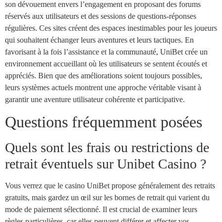
son dévouement envers l’engagement en proposant des forums
réservés aux utilisateurs et des sessions de questions-réponses
régulières. Ces sites créent des espaces inestimables pour les joueurs
qui souhaitent échanger leurs aventures et leurs tactiques. En
favorisant à la fois l’assistance et la communauté, UniBet crée un
environnement accueillant où les utilisateurs se sentent écoutés et
appréciés. Bien que des améliorations soient toujours possibles,
leurs systèmes actuels montrent une approche véritable visant à
garantir une aventure utilisateur cohérente et participative.
Questions fréquemment posées
Quels sont les frais ou restrictions de
retrait éventuels sur Unibet Casino ?
Vous verrez que le casino UniBet propose généralement des retraits
gratuits, mais gardez un œil sur les bornes de retrait qui varient du
mode de paiement sélectionné. Il est crucial de examiner leurs
règles particulières, car elles peuvent différer et affecter vos