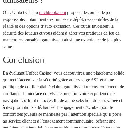
Oui, Unibet Casino
pitchbook.com
propose des outils de jeu
responsable, notamment des limites de dépôt, des contrôles de la
réalité et des options d’auto-exclusion. Ces outils favorisent la
sécurité des joueurs et vous aident à gérer vos pratiques de jeu de
manière responsable, garantissant ainsi une expérience de jeu plus
saine.
Conclusion
En évaluant Unibet Casino, vous découvrirez une plateforme solide
qui met l’accent sur la sécurité grâce au cryptage SSL et à une
politique de confidentialité claire, garantissant un environnement de
confiance. L’interface conviviale améliore votre expérience de
navigation, offrant un accès fluide à une sélection de jeux variée et
à des promotions alléchantes. L’engagement d’Unibet pour le
confort des joueurs se manifeste par l’attention spéciale qu’il porte
au service client et à l’engagement communautaire, offrant une
expérience de jeu globale et agréable, que vous soyez débutant ou