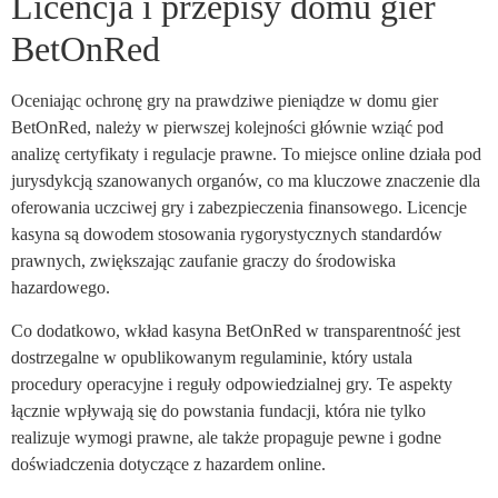
Licencja i przepisy domu gier
BetOnRed
Oceniając ochronę gry na prawdziwe pieniądze w domu gier
BetOnRed, należy w pierwszej kolejności głównie wziąć pod
analizę certyfikaty i regulacje prawne. To miejsce online działa pod
jurysdykcją szanowanych organów, co ma kluczowe znaczenie dla
oferowania uczciwej gry i zabezpieczenia finansowego. Licencje
kasyna są dowodem stosowania rygorystycznych standardów
prawnych, zwiększając zaufanie graczy do środowiska
hazardowego.
Co dodatkowo, wkład kasyna BetOnRed w transparentność jest
dostrzegalne w opublikowanym regulaminie, który ustala
procedury operacyjne i reguły odpowiedzialnej gry. Te aspekty
łącznie wpływają się do powstania fundacji, która nie tylko
realizuje wymogi prawne, ale także propaguje pewne i godne
doświadczenia dotyczące z hazardem online.