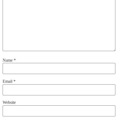
Name
*
Email
*
Website