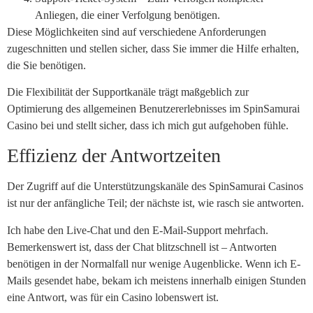
Anliegen, die einer Verfolgung benötigen.
Diese Möglichkeiten sind auf verschiedene Anforderungen
zugeschnitten und stellen sicher, dass Sie immer die Hilfe erhalten,
die Sie benötigen.
Die Flexibilität der Supportkanäle trägt maßgeblich zur
Optimierung des allgemeinen Benutzererlebnisses im SpinSamurai
Casino bei und stellt sicher, dass ich mich gut aufgehoben fühle.
Effizienz der Antwortzeiten
Der Zugriff auf die Unterstützungskanäle des SpinSamurai Casinos
ist nur der anfängliche Teil; der nächste ist, wie rasch sie antworten.
Ich habe den Live-Chat und den E-Mail-Support mehrfach.
Bemerkenswert ist, dass der Chat blitzschnell ist – Antworten
benötigen in der Normalfall nur wenige Augenblicke. Wenn ich E-
Mails gesendet habe, bekam ich meistens innerhalb einigen Stunden
eine Antwort, was für ein Casino lobenswert ist.