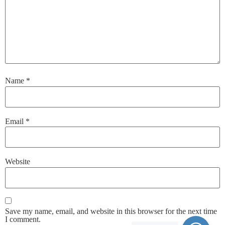
Name
*
Email
*
Website
Save my name, email, and website in this browser for the next time
I comment.