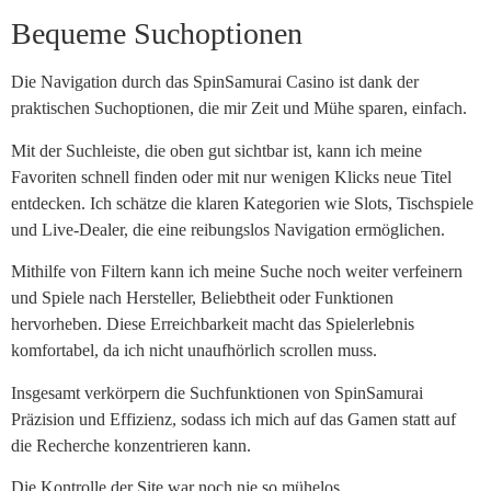
Bequeme Suchoptionen
Die Navigation durch das SpinSamurai Casino ist dank der
praktischen Suchoptionen, die mir Zeit und Mühe sparen, einfach.
Mit der Suchleiste, die oben gut sichtbar ist, kann ich meine
Favoriten schnell finden oder mit nur wenigen Klicks neue Titel
entdecken. Ich schätze die klaren Kategorien wie Slots, Tischspiele
und Live-Dealer, die eine reibungslos Navigation ermöglichen.
Mithilfe von Filtern kann ich meine Suche noch weiter verfeinern
und Spiele nach Hersteller, Beliebtheit oder Funktionen
hervorheben. Diese Erreichbarkeit macht das Spielerlebnis
komfortabel, da ich nicht unaufhörlich scrollen muss.
Insgesamt verkörpern die Suchfunktionen von SpinSamurai
Präzision und Effizienz, sodass ich mich auf das Gamen statt auf
die Recherche konzentrieren kann.
Die Kontrolle der Site war noch nie so mühelos.