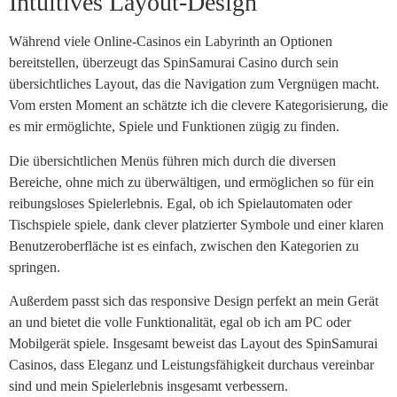
Intuitives Layout-Design
Während viele Online-Casinos ein Labyrinth an Optionen
bereitstellen, überzeugt das SpinSamurai Casino durch sein
übersichtliches Layout, das die Navigation zum Vergnügen macht.
Vom ersten Moment an schätzte ich die clevere Kategorisierung, die
es mir ermöglichte, Spiele und Funktionen zügig zu finden.
Die übersichtlichen Menüs führen mich durch die diversen
Bereiche, ohne mich zu überwältigen, und ermöglichen so für ein
reibungsloses Spielerlebnis. Egal, ob ich Spielautomaten oder
Tischspiele spiele, dank clever platzierter Symbole und einer klaren
Benutzeroberfläche ist es einfach, zwischen den Kategorien zu
springen.
Außerdem passt sich das responsive Design perfekt an mein Gerät
an und bietet die volle Funktionalität, egal ob ich am PC oder
Mobilgerät spiele. Insgesamt beweist das Layout des SpinSamurai
Casinos, dass Eleganz und Leistungsfähigkeit durchaus vereinbar
sind und mein Spielerlebnis insgesamt verbessern.