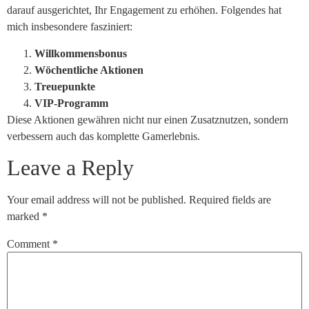
darauf ausgerichtet, Ihr Engagement zu erhöhen. Folgendes hat
mich insbesondere fasziniert:
Willkommensbonus
Wöchentliche Aktionen
Treuepunkte
VIP-Programm
Diese Aktionen gewähren nicht nur einen Zusatznutzen, sondern
verbessern auch das komplette Gamerlebnis.
Leave a Reply
Your email address will not be published.
Required fields are
marked
*
Comment
*