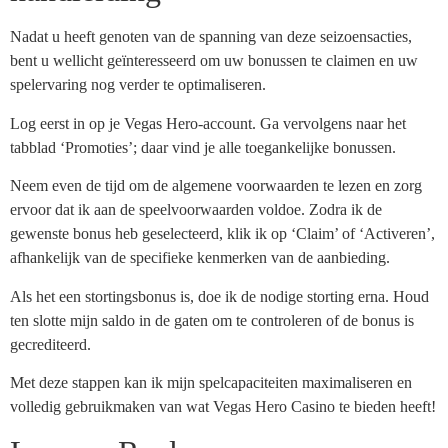
Nadat u heeft genoten van de spanning van deze seizoensacties,
bent u wellicht geïnteresseerd om uw bonussen te claimen en uw
spelervaring nog verder te optimaliseren.
Log eerst in op je Vegas Hero-account. Ga vervolgens naar het
tabblad ‘Promoties’; daar vind je alle toegankelijke bonussen.
Neem even de tijd om de algemene voorwaarden te lezen en zorg
ervoor dat ik aan de speelvoorwaarden voldoe. Zodra ik de
gewenste bonus heb geselecteerd, klik ik op ‘Claim’ of ‘Activeren’,
afhankelijk van de specifieke kenmerken van de aanbieding.
Als het een stortingsbonus is, doe ik de nodige storting erna. Houd
ten slotte mijn saldo in de gaten om te controleren of de bonus is
gecrediteerd.
Met deze stappen kan ik mijn spelcapaciteiten maximaliseren en
volledig gebruikmaken van wat Vegas Hero Casino te bieden heeft!