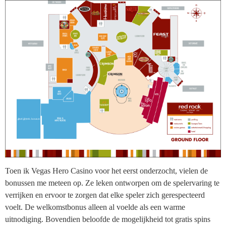
Toen ik Vegas Hero Casino voor het eerst onderzocht, vielen de
bonussen me meteen op. Ze leken ontworpen om de spelervaring te
verrijken en ervoor te zorgen dat elke speler zich gerespecteerd
voelt. De welkomstbonus alleen al voelde als een warme
uitnodiging. Bovendien beloofde de mogelijkheid tot gratis spins