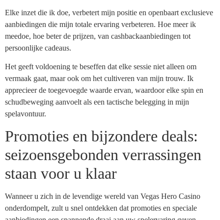
Elke inzet die ik doe, verbetert mijn positie en openbaart exclusieve
aanbiedingen die mijn totale ervaring verbeteren. Hoe meer ik
meedoe, hoe beter de prijzen, van cashbackaanbiedingen tot
persoonlijke cadeaus.
Het geeft voldoening te beseffen dat elke sessie niet alleen om
vermaak gaat, maar ook om het cultiveren van mijn trouw. Ik
apprecieer de toegevoegde waarde ervan, waardoor elke spin en
schudbeweging aanvoelt als een tactische belegging in mijn
spelavontuur.
Promoties en bijzondere deals:
seizoensgebonden verrassingen
staan voor u klaar
Wanneer u zich in de levendige wereld van Vegas Hero Casino
onderdompelt, zult u snel ontdekken dat promoties en speciale
aanbiedingen een spannende draai aan uw spelervaring geven.