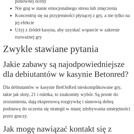
ponownej oceny
Nie graj w stanie emocjonalnego stresu lub zmęczenia
Koncentruj się na przyjemności płynącej z gry, a nie tylko na
jej efekcie
Użyj z źródeł kasyna, aby uzyskać wsparcie w zakresie
rozważnej gry
Zwykle stawiane pytania
Jakie zabawy są najodpowiedniejsze
dla debiutantów w kasynie Betonred?
Dla debiutantów w kasynie BetOnRed nieskomplikowane gry,
takie jak sloty, 21 i ruletka, to znakomity wybór. Są proste do
zrozumienia, dają ekspresową rozgrywkę i stanowią dobrą
podstawę do uczenia się strategii w miarę zdobywania umiejętności
przez graczy.
Jak mogę nawiązać kontakt się z