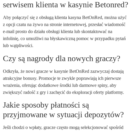
serwisem klienta w kasynie Betonred?
Aby połączyć się z obsługą klienta kasyna BetOnRed, można użyć
z opcji czatu na żywo na stronie internetowej, przesłać wiadomość
e-mail prosto do działu obsługi klienta lub skontaktować na
infolinię, co umożliwi na błyskawiczną pomoc w przypadku pytań
lub wątpliwości.
Czy są nagrody dla nowych graczy?
Odkryła, że nowi gracze w kasynie BetOnRed zazwyczaj dostają
atrakcyjne bonusy. Promocje te zwykle poprawiają ich pierwsze
wrażenia, oferując dodatkowe środki lub darmowe spiny, aby
zwiększyć radość z gry i zachęcić do eksploracji oferty platformy.
Jakie sposoby płatności są
przyjmowane w sytuacji depozytów?
Jeśli chodzi o wpłaty, gracze często mogą selekcjonować spośród