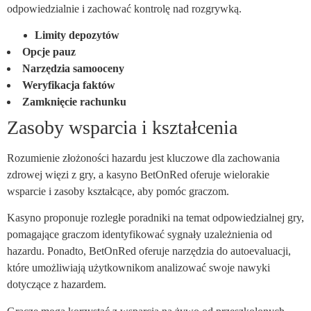
odpowiedzialnie i zachować kontrolę nad rozgrywką.
Limity depozytów
Opcje pauz
Narzędzia samooceny
Weryfikacja faktów
Zamknięcie rachunku
Zasoby wsparcia i kształcenia
Rozumienie złożoności hazardu jest kluczowe dla zachowania
zdrowej więzi z gry, a kasyno BetOnRed oferuje wielorakie
wsparcie i zasoby kształcące, aby pomóc graczom.
Kasyno proponuje rozległe poradniki na temat odpowiedzialnej gry,
pomagające graczom identyfikować sygnały uzależnienia od
hazardu. Ponadto, BetOnRed oferuje narzędzia do autoevaluacji,
które umożliwiają użytkownikom analizować swoje nawyki
dotyczące z hazardem.