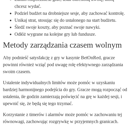
chcesz wydać.
Podziel budżet na drobniejsze sesje, aby zachować kontrolę.
Unikaj strat, stosując się do ustalonego na start budżetu.
Śledź swoje koszty, aby poznać swoje nawyki.
Odłóż wygrane na kolejne gry lub fundusze.
Metody zarządzania czasem wolnym
Aby podnieść satysfakcję z gry w kasynie BetOnRed, gracze
powinni również wziąć pod uwagę rolę efektywnego zarządzania
swoim czasem.
Ustalenie indywidualnych limitów może pomóc w uzyskaniu
bardziej harmonijnego podejścia do gry. Gracze mogą rozpocząć od
ustalenia, ile godzin zamierzają poświęcić na grę w każdej sesji, i
upewnić się, że będą się tego trzymać.
Korzystanie z timerów i alarmów może pomóc w zachowaniu tej
równowagi, zachowując rozgrywkę w przyjemnych granicach.