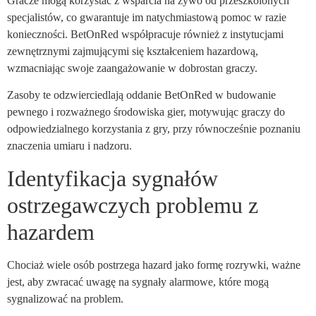
Gracze mogą korzystać z wsparcia na żywo od przeszkolonych
specjalistów, co gwarantuje im natychmiastową pomoc w razie
konieczności. BetOnRed współpracuje również z instytucjami
zewnętrznymi zajmującymi się kształceniem hazardową,
wzmacniając swoje zaangażowanie w dobrostan graczy.
Zasoby te odzwierciedlają oddanie BetOnRed w budowanie
pewnego i rozważnego środowiska gier, motywując graczy do
odpowiedzialnego korzystania z gry, przy równocześnie poznaniu
znaczenia umiaru i nadzoru.
Identyfikacja sygnałów
ostrzegawczych problemu z
hazardem
Chociaż wiele osób postrzega hazard jako formę rozrywki, ważne
jest, aby zwracać uwagę na sygnały alarmowe, które mogą
sygnalizować na problem.