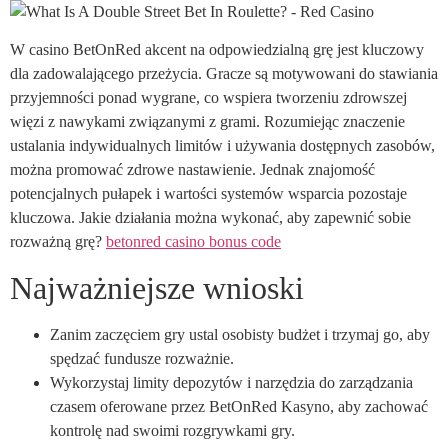
W casino BetOnRed akcent na odpowiedzialną grę jest kluczowy
dla zadowalającego przeżycia. Gracze są motywowani do stawiania
przyjemności ponad wygrane, co wspiera tworzeniu zdrowszej
więzi z nawykami związanymi z grami. Rozumiejąc znaczenie
ustalania indywidualnych limitów i używania dostępnych zasobów,
można promować zdrowe nastawienie. Jednak znajomość
potencjalnych pułapek i wartości systemów wsparcia pozostaje
kluczowa. Jakie działania można wykonać, aby zapewnić sobie
rozważną grę?
betonred casino bonus code
Najważniejsze wnioski
Zanim zaczęciem gry ustal osobisty budżet i trzymaj go, aby
spędzać fundusze rozważnie.
Wykorzystaj limity depozytów i narzędzia do zarządzania
czasem oferowane przez BetOnRed Kasyno, aby zachować
kontrolę nad swoimi rozgrywkami gry.