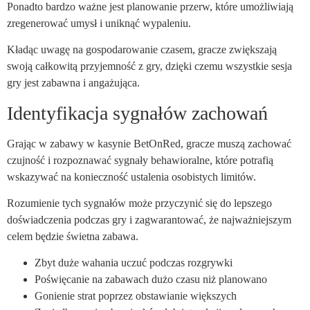
Ponadto bardzo ważne jest planowanie przerw, które umożliwiają
zregenerować umysł i uniknąć wypaleniu.
Kładąc uwagę na gospodarowanie czasem, gracze zwiększają
swoją całkowitą przyjemność z gry, dzięki czemu wszystkie sesja
gry jest zabawna i angażująca.
Identyfikacja sygnałów zachowań
Grając w zabawy w kasynie BetOnRed, gracze muszą zachować
czujność i rozpoznawać sygnały behawioralne, które potrafią
wskazywać na konieczność ustalenia osobistych limitów.
Rozumienie tych sygnałów może przyczynić się do lepszego
doświadczenia podczas gry i zagwarantować, że najważniejszym
celem będzie świetna zabawa.
Zbyt duże wahania uczuć podczas rozgrywki
Poświęcanie na zabawach dużo czasu niż planowano
Gonienie strat poprzez obstawianie większych