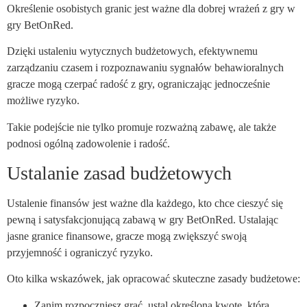
Określenie osobistych granic jest ważne dla dobrej wrażeń z gry w
gry BetOnRed.
Dzięki ustaleniu wytycznych budżetowych, efektywnemu
zarządzaniu czasem i rozpoznawaniu sygnałów behawioralnych
gracze mogą czerpać radość z gry, ograniczając jednocześnie
możliwe ryzyko.
Takie podejście nie tylko promuje rozważną zabawę, ale także
podnosi ogólną zadowolenie i radość.
Ustalanie zasad budżetowych
Ustalenie finansów jest ważne dla każdego, kto chce cieszyć się
pewną i satysfakcjonującą zabawą w gry BetOnRed. Ustalając
jasne granice finansowe, gracze mogą zwiększyć swoją
przyjemność i ograniczyć ryzyko.
Oto kilka wskazówek, jak opracować skuteczne zasady budżetowe:
Zanim rozpoczniesz grać, ustal określoną kwotę, którą