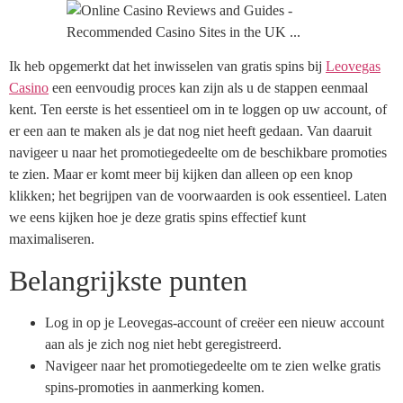
Ik heb opgemerkt dat het inwisselen van gratis spins bij
Leovegas
Casino
een eenvoudig proces kan zijn als u de stappen eenmaal
kent. Ten eerste is het essentieel om in te loggen op uw account, of
er een aan te maken als je dat nog niet heeft gedaan. Van daaruit
navigeer u naar het promotiegedeelte om de beschikbare promoties
te zien. Maar er komt meer bij kijken dan alleen op een knop
klikken; het begrijpen van de voorwaarden is ook essentieel. Laten
we eens kijken hoe je deze gratis spins effectief kunt
maximaliseren.
Belangrijkste punten
Log in op je Leovegas-account of creëer een nieuw account
aan als je zich nog niet hebt geregistreerd.
Navigeer naar het promotiegedeelte om te zien welke gratis
spins-promoties in aanmerking komen.