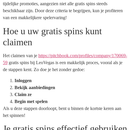
tijdelijke promoties, aangezien niet alle gratis spins steeds
beschikbaar zijn. Door deze criteria te begrijpen, kun je profiteren
van een makkelijkere spelervaring!
Hoe u uw gratis spins kunt
claimen
Het claimen van je
https://pitchbook.com/profiles/company/170069-
59
gratis spins bij LeoVegas is een makkelijk proces, vooral als je
de stappen kent. Zo doe je het zonder gedoe:
Inloggen
Bekijk aanbiedingen
Claim ze
Begin met spelen
Als u deze stappen doorloopt, bent u binnen de kortste keren aan
het spinnen!
Je gratis spins effectief gebruiken