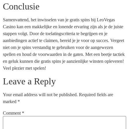
Conclusie
Samenvattend, het inwisselen van je gratis spins bij LeoVegas
Casino kan een makkelijke en lonende ervaring zijn als je de juiste
stappen volgt. Door de toelatingscriteria te begrijpen en je
aanbiedingen actief te claimen, bereid je je voor op succes. Vergeet
niet om je spins verstandig te gebruiken voor de aangewezen
spellen en houd de voorwaarden in de gaten. Met een beetje tactiek
en geluk kunnen die gratis spins je aanzienlijke winsten opleveren!
Veel plezier met spelen!
Leave a Reply
Your email address will not be published.
Required fields are
marked
*
Comment
*