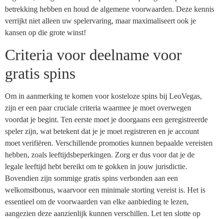
betrekking hebben en houd de algemene voorwaarden. Deze kennis
verrijkt niet alleen uw spelervaring, maar maximaliseert ook je
kansen op die grote winst!
Criteria voor deelname voor
gratis spins
Om in aanmerking te komen voor kosteloze spins bij LeoVegas,
zijn er een paar cruciale criteria waarmee je moet overwegen
voordat je begint. Ten eerste moet je doorgaans een geregistreerde
speler zijn, wat betekent dat je je moet registreren en je account
moet verifiëren. Verschillende promoties kunnen bepaalde vereisten
hebben, zoals leeftijdsbeperkingen. Zorg er dus voor dat je de
legale leeftijd hebt bereikt om te gokken in jouw jurisdictie.
Bovendien zijn sommige gratis spins verbonden aan een
welkomstbonus, waarvoor een minimale storting vereist is. Het is
essentieel om de voorwaarden van elke aanbieding te lezen,
aangezien deze aanzienlijk kunnen verschillen. Let ten slotte op