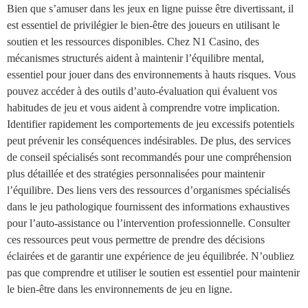
Bien que s’amuser dans les jeux en ligne puisse être divertissant, il
est essentiel de privilégier le bien-être des joueurs en utilisant le
soutien et les ressources disponibles. Chez N1 Casino, des
mécanismes structurés aident à maintenir l’équilibre mental,
essentiel pour jouer dans des environnements à hauts risques. Vous
pouvez accéder à des outils d’auto-évaluation qui évaluent vos
habitudes de jeu et vous aident à comprendre votre implication.
Identifier rapidement les comportements de jeu excessifs potentiels
peut prévenir les conséquences indésirables. De plus, des services
de conseil spécialisés sont recommandés pour une compréhension
plus détaillée et des stratégies personnalisées pour maintenir
l’équilibre. Des liens vers des ressources d’organismes spécialisés
dans le jeu pathologique fournissent des informations exhaustives
pour l’auto-assistance ou l’intervention professionnelle. Consulter
ces ressources peut vous permettre de prendre des décisions
éclairées et de garantir une expérience de jeu équilibrée. N’oubliez
pas que comprendre et utiliser le soutien est essentiel pour maintenir
le bien-être dans les environnements de jeu en ligne.