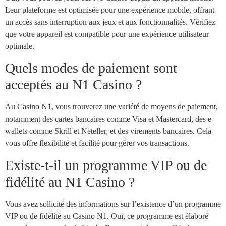
Leur plateforme est optimisée pour une expérience mobile, offrant
un accès sans interruption aux jeux et aux fonctionnalités. Vérifiez
que votre appareil est compatible pour une expérience utilisateur
optimale.
Quels modes de paiement sont
acceptés au N1 Casino ?
Au Casino N1, vous trouverez une variété de moyens de paiement,
notamment des cartes bancaires comme Visa et Mastercard, des e-
wallets comme Skrill et Neteller, et des virements bancaires. Cela
vous offre flexibilité et facilité pour gérer vos transactions.
Existe-t-il un programme VIP ou de
fidélité au N1 Casino ?
Vous avez sollicité des informations sur l’existence d’un programme
VIP ou de fidélité au Casino N1. Oui, ce programme est élaboré