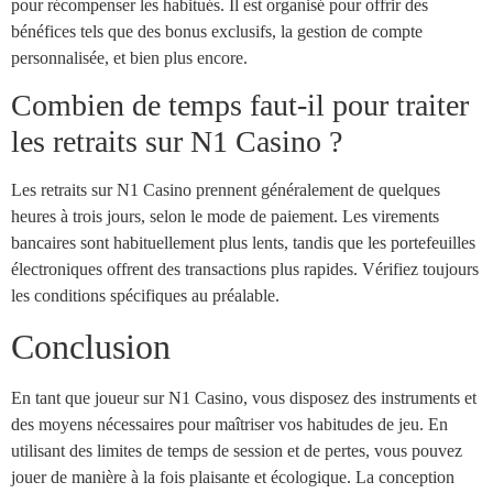
pour récompenser les habitués. Il est organisé pour offrir des
bénéfices tels que des bonus exclusifs, la gestion de compte
personnalisée, et bien plus encore.
Combien de temps faut-il pour traiter
les retraits sur N1 Casino ?
Les retraits sur N1 Casino prennent généralement de quelques
heures à trois jours, selon le mode de paiement. Les virements
bancaires sont habituellement plus lents, tandis que les portefeuilles
électroniques offrent des transactions plus rapides. Vérifiez toujours
les conditions spécifiques au préalable.
Conclusion
En tant que joueur sur N1 Casino, vous disposez des instruments et
des moyens nécessaires pour maîtriser vos habitudes de jeu. En
utilisant des limites de temps de session et de pertes, vous pouvez
jouer de manière à la fois plaisante et écologique. La conception