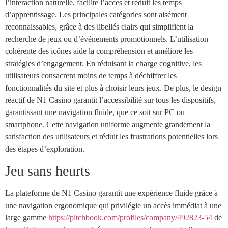
l’interaction naturelle, facilite l’accès et réduit les temps
d’apprentissage. Les principales catégories sont aisément
reconnaissables, grâce à des libellés clairs qui simplifient la
recherche de jeux ou d’événements promotionnels. L’utilisation
cohérente des icônes aide la compréhension et améliore les
stratégies d’engagement. En réduisant la charge cognitive, les
utilisateurs consacrent moins de temps à déchiffrer les
fonctionnalités du site et plus à choisir leurs jeux. De plus, le design
réactif de N1 Casino garantit l’accessibilité sur tous les dispositifs,
garantissant une navigation fluide, que ce soit sur PC ou
smartphone. Cette navigation uniforme augmente grandement la
satisfaction des utilisateurs et réduit les frustrations potentielles lors
des étapes d’exploration.
Jeu sans heurts
La plateforme de N1 Casino garantit une expérience fluide grâce à
une navigation ergonomique qui privilégie un accès immédiat à une
large gamme
https://pitchbook.com/profiles/company/492823-54
de