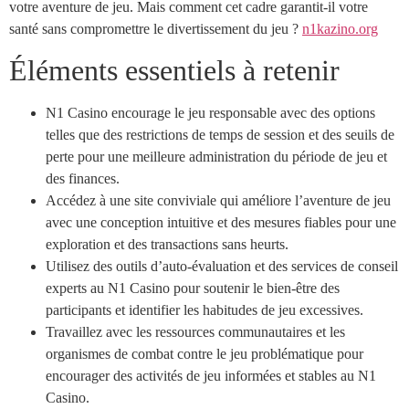
votre aventure de jeu. Mais comment cet cadre garantit-il votre
santé sans compromettre le divertissement du jeu ?
n1kazino.org
Éléments essentiels à retenir
N1 Casino encourage le jeu responsable avec des options
telles que des restrictions de temps de session et des seuils de
perte pour une meilleure administration du période de jeu et
des finances.
Accédez à une site conviviale qui améliore l’aventure de jeu
avec une conception intuitive et des mesures fiables pour une
exploration et des transactions sans heurts.
Utilisez des outils d’auto-évaluation et des services de conseil
experts au N1 Casino pour soutenir le bien-être des
participants et identifier les habitudes de jeu excessives.
Travaillez avec les ressources communautaires et les
organismes de combat contre le jeu problématique pour
encourager des activités de jeu informées et stables au N1
Casino.