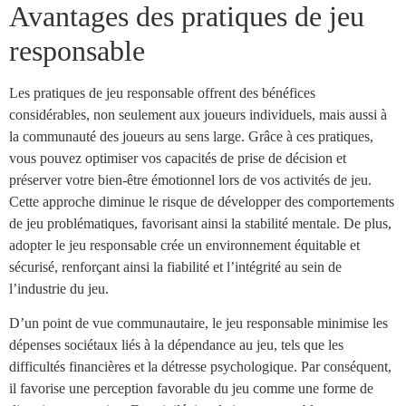
Avantages des pratiques de jeu
responsable
Les pratiques de jeu responsable offrent des bénéfices
considérables, non seulement aux joueurs individuels, mais aussi à
la communauté des joueurs au sens large. Grâce à ces pratiques,
vous pouvez optimiser vos capacités de prise de décision et
préserver votre bien-être émotionnel lors de vos activités de jeu.
Cette approche diminue le risque de développer des comportements
de jeu problématiques, favorisant ainsi la stabilité mentale. De plus,
adopter le jeu responsable crée un environnement équitable et
sécurisé, renforçant ainsi la fiabilité et l’intégrité au sein de
l’industrie du jeu.
D’un point de vue communautaire, le jeu responsable minimise les
dépenses sociétaux liés à la dépendance au jeu, tels que les
difficultés financières et la détresse psychologique. Par conséquent,
il favorise une perception favorable du jeu comme une forme de