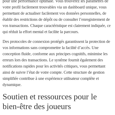
pour une performance optimale. Vous trouverez les paramètres de
votre profil facilement trouvables via un dashboard unique, vous
permettant de actualiser facilement vos données personnelles, de
établir des restrictions de dépôt ou de consulter l’enregistrement de
vos transactions. Chaque caractéristique est clairement indiquée, ce
qui réduit la effort mental et facilite la parcours.
Des protocoles de connexion protégés garantissent la protection de
vos informations sans compromettre la facilité d’accès. Une
conception fluide, conforme aux principes cognitifs, minimise les
erreurs lors des transactions. Le système fournit également des
notifications rapides pour les activités critiques, vous permettant
ainsi de suivre l’état de votre compte. Cette structure de gestion
simplifiée contribue à une expérience utilisateur complète et
dynamique.
Soutien et ressources pour le
bien-être des joueurs