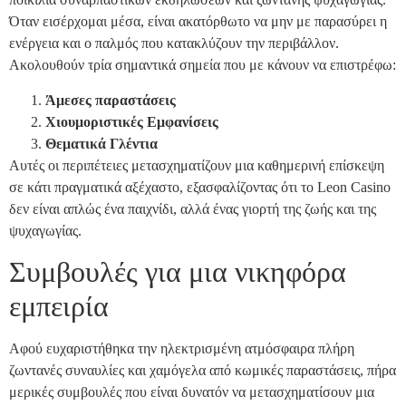
Όταν εισέρχομαι μέσα, είναι ακατόρθωτο να μην με παρασύρει η
ενέργεια και ο παλμός που κατακλύζουν την περιβάλλον.
Ακολουθούν τρία σημαντικά σημεία που με κάνουν να επιστρέφω:
Άμεσες παραστάσεις
Χιουμοριστικές Εμφανίσεις
Θεματικά Γλέντια
Αυτές οι περιπέτειες μετασχηματίζουν μια καθημερινή επίσκεψη
σε κάτι πραγματικά αξέχαστο, εξασφαλίζοντας ότι το Leon Casino
δεν είναι απλώς ένα παιχνίδι, αλλά ένας γιορτή της ζωής και της
ψυχαγωγίας.
Συμβουλές για μια νικηφόρα
εμπειρία
Αφού ευχαριστήθηκα την ηλεκτρισμένη ατμόσφαιρα πλήρη
ζωντανές συναυλίες και χαμόγελα από κωμικές παραστάσεις, πήρα
μερικές συμβουλές που είναι δυνατόν να μετασχηματίσουν μια