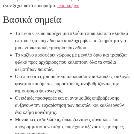
έναν ξεχωριστό προορισμό.
leon καζίνο
Βασικά σημεία
Το Leon Casino παρέχει μια πλούσια ποικιλία από κλασικά
επιτραπέζια παιχνίδια και κουλοχέρηδες με ζωηρότητα για
μια εντυπωσιακή εμπειρία παιχνιδιού.
Το καζίνο προσφέρει χώρους με μεγάλο όριο και τραπέζια
φιλικά προς αρχάριους που καλύπτουν όλα τα στάδια
δεξιοτήτων παικτών.
Οι επισκέπτες μπορούν να απολαύσουν πολλαπλές επιλογές
φαγητού και άμεσες παραστάσεις, αναβαθμίζοντας την
ατμόσφαιρα ψυχαγωγίας.
Οι ειδικές προσφορές και οι ανταμοιβές επιβράβευσης
αυξάνουν την ευχαρίστηση των παικτών και καλλιεργούν
ένα κλίμα κοινότητας.
Μοναδικές εκδηλώσεις, όπως ζωντανές συναυλίες και
προγραμματισμένα πάρτι, παρέχουν αξέχαστες εμπειρίες
στους επισκέπτες.