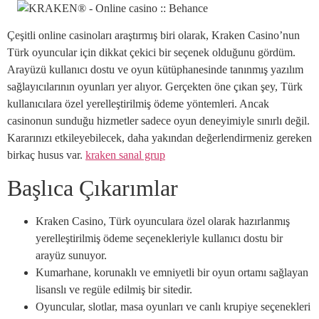
Çeşitli online casinoları araştırmış biri olarak, Kraken Casino’nun
Türk oyuncular için dikkat çekici bir seçenek olduğunu gördüm.
Arayüzü kullanıcı dostu ve oyun kütüphanesinde tanınmış yazılım
sağlayıcılarının oyunları yer alıyor. Gerçekten öne çıkan şey, Türk
kullanıcılara özel yerelleştirilmiş ödeme yöntemleri. Ancak
casinonun sunduğu hizmetler sadece oyun deneyimiyle sınırlı değil.
Kararınızı etkileyebilecek, daha yakından değerlendirmeniz gereken
birkaç husus var.
kraken sanal grup
Başlıca Çıkarımlar
Kraken Casino, Türk oyunculara özel olarak hazırlanmış
yerelleştirilmiş ödeme seçenekleriyle kullanıcı dostu bir
arayüz sunuyor.
Kumarhane, korunaklı ve emniyetli bir oyun ortamı sağlayan
lisanslı ve regüle edilmiş bir sitedir.
Oyuncular, slotlar, masa oyunları ve canlı krupiye seçenekleri