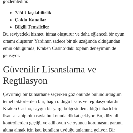
gözlemledim:
7/24 Ulaşılabilirlik
Çoklu Kanallar
Bilgili Temsilciler
Bu seviyedeki hizmet, itimat oluşturur ve daha eğlenceli bir oyun
ortamı oluşturur. Yardımın sadece bir tık uzağımda olduğundan
emin olduğumda, Kraken Casino’daki toplam deneyimim de
gelişiyor.
Güvenilir Lisanslama ve
Regülasyon
Çevrimiçi bir kumarhane seçerken göz önünde bulundurduğum
temel faktörlerden biri, bağlı olduğu lisans ve regülasyonlardır.
Kraken Casino, saygın bir yargı bölgesinden aldığı itibarlı bir
lisansa sahip olmasıyla bu konuda dikkat çekiyor. Bu, düzenli
kontrollerden geçtiği ve adil oyun ve oyuncu korumasını garanti
altına almak için katı kurallara uyduğu anlamına geliyor. Bir