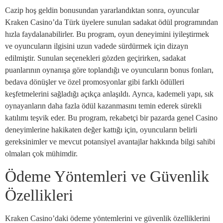
Cazip hoş geldin bonusundan yararlandıktan sonra, oyuncular
Kraken Casino’da Türk üyelere sunulan sadakat ödül programından
hızla faydalanabilirler. Bu program, oyun deneyimini iyileştirmek
ve oyuncuların ilgisini uzun vadede sürdürmek için dizayn
edilmiştir. Sunulan seçenekleri gözden geçirirken, sadakat
puanlarının oynanışa göre toplandığı ve oyuncuların bonus fonları,
bedava dönüşler ve özel promosyonlar gibi farklı ödülleri
keşfetmelerini sağladığı açıkça anlaşıldı. Ayrıca, kademeli yapı, sık
oynayanların daha fazla ödül kazanmasını temin ederek sürekli
katılımı teşvik eder. Bu program, rekabetçi bir pazarda genel Casino
deneyimlerine hakikaten değer kattığı için, oyuncuların belirli
gereksinimler ve mevcut potansiyel avantajlar hakkında bilgi sahibi
olmaları çok mühimdir.
Ödeme Yöntemleri ve Güvenlik
Özellikleri
Kraken Casino’daki ödeme yöntemlerini ve güvenlik özelliklerini