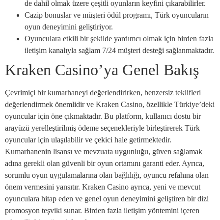
de dahil olmak üzere çeşitli oyunların keyfini çıkarabilirler.
Cazip bonuslar ve müşteri ödül programı, Türk oyuncuların
oyun deneyimini geliştiriyor.
Oyunculara etkili bir şekilde yardımcı olmak için birden fazla
iletişim kanalıyla sağlam 7/24 müşteri desteği sağlanmaktadır.
Kraken Casino’ya Genel Bakış
Çevrimiçi bir kumarhaneyi değerlendirirken, benzersiz teklifleri
değerlendirmek önemlidir ve Kraken Casino, özellikle Türkiye’deki
oyuncular için öne çıkmaktadır. Bu platform, kullanıcı dostu bir
arayüzü yerelleştirilmiş ödeme seçenekleriyle birleştirerek Türk
oyuncular için ulaşılabilir ve çekici hale getirmektedir.
Kumarhanenin lisansı ve mevzuata uygunluğu, güven sağlamak
adına gerekli olan güvenli bir oyun ortamını garanti eder. Ayrıca,
sorumlu oyun uygulamalarına olan bağlılığı, oyuncu refahına olan
önem vermesini yansıtır. Kraken Casino ayrıca, yeni ve mevcut
oyunculara hitap eden ve genel oyun deneyimini geliştiren bir dizi
promosyon teşviki sunar. Birden fazla iletişim yöntemini içeren