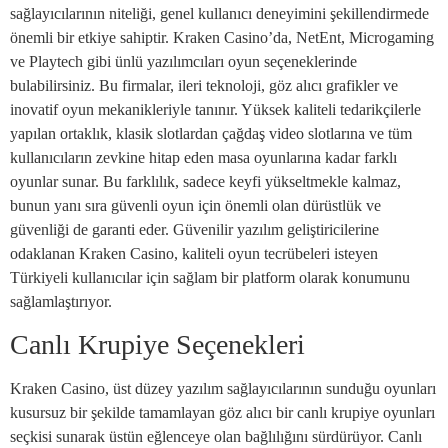
sağlayıcılarının niteliği, genel kullanıcı deneyimini şekillendirmede
önemli bir etkiye sahiptir. Kraken Casino’da, NetEnt, Microgaming
ve Playtech gibi ünlü yazılımcıları oyun seçeneklerinde
bulabilirsiniz. Bu firmalar, ileri teknoloji, göz alıcı grafikler ve
inovatif oyun mekanikleriyle tanınır. Yüksek kaliteli tedarikçilerle
yapılan ortaklık, klasik slotlardan çağdaş video slotlarına ve tüm
kullanıcıların zevkine hitap eden masa oyunlarına kadar farklı
oyunlar sunar. Bu farklılık, sadece keyfi yükseltmekle kalmaz,
bunun yanı sıra güvenli oyun için önemli olan dürüstlük ve
güvenliği de garanti eder. Güvenilir yazılım geliştiricilerine
odaklanan Kraken Casino, kaliteli oyun tecrübeleri isteyen
Türkiyeli kullanıcılar için sağlam bir platform olarak konumunu
sağlamlaştırıyor.
Canlı Krupiye Seçenekleri
Kraken Casino, üst düzey yazılım sağlayıcılarının sunduğu oyunları
kusursuz bir şekilde tamamlayan göz alıcı bir canlı krupiye oyunları
seçkisi sunarak üstün eğlenceye olan bağlılığını sürdürüyor. Canlı