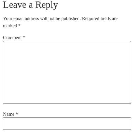
Leave a Reply
Your email address will not be published.
Required fields are
marked
*
Comment
*
Name
*