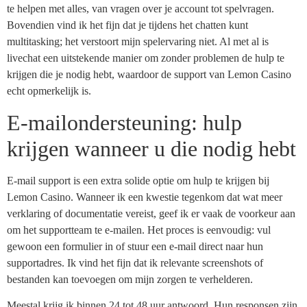
te helpen met alles, van vragen over je account tot spelvragen.
Bovendien vind ik het fijn dat je tijdens het chatten kunt
multitasking; het verstoort mijn spelervaring niet. Al met al is
livechat een uitstekende manier om zonder problemen de hulp te
krijgen die je nodig hebt, waardoor de support van Lemon Casino
echt opmerkelijk is.
E-mailondersteuning: hulp
krijgen wanneer u die nodig hebt
E-mail support is een extra solide optie om hulp te krijgen bij
Lemon Casino. Wanneer ik een kwestie tegenkom dat wat meer
verklaring of documentatie vereist, geef ik er vaak de voorkeur aan
om het supportteam te e-mailen. Het proces is eenvoudig: vul
gewoon een formulier in of stuur een e-mail direct naar hun
supportadres. Ik vind het fijn dat ik relevante screenshots of
bestanden kan toevoegen om mijn zorgen te verhelderen.
Meestal krijg ik binnen 24 tot 48 uur antwoord. Hun responsen zijn