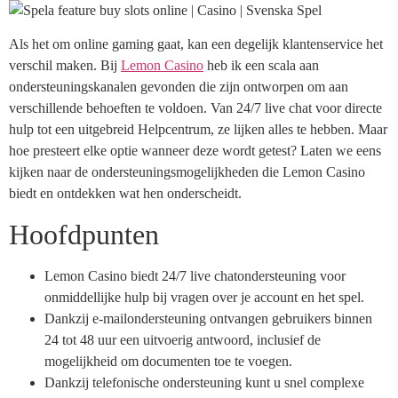
Als het om online gaming gaat, kan een degelijk klantenservice het
verschil maken. Bij
Lemon Casino
heb ik een scala aan
ondersteuningskanalen gevonden die zijn ontworpen om aan
verschillende behoeften te voldoen. Van 24/7 live chat voor directe
hulp tot een uitgebreid Helpcentrum, ze lijken alles te hebben. Maar
hoe presteert elke optie wanneer deze wordt getest? Laten we eens
kijken naar de ondersteuningsmogelijkheden die Lemon Casino
biedt en ontdekken wat hen onderscheidt.
Hoofdpunten
Lemon Casino biedt 24/7 live chatondersteuning voor
onmiddellijke hulp bij vragen over je account en het spel.
Dankzij e-mailondersteuning ontvangen gebruikers binnen
24 tot 48 uur een uitvoerig antwoord, inclusief de
mogelijkheid om documenten toe te voegen.
Dankzij telefonische ondersteuning kunt u snel complexe