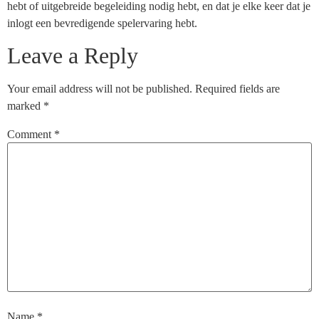
hebt of uitgebreide begeleiding nodig hebt, en dat je elke keer dat je
inlogt een bevredigende spelervaring hebt.
Leave a Reply
Your email address will not be published.
Required fields are
marked
*
Comment
*
Name
*