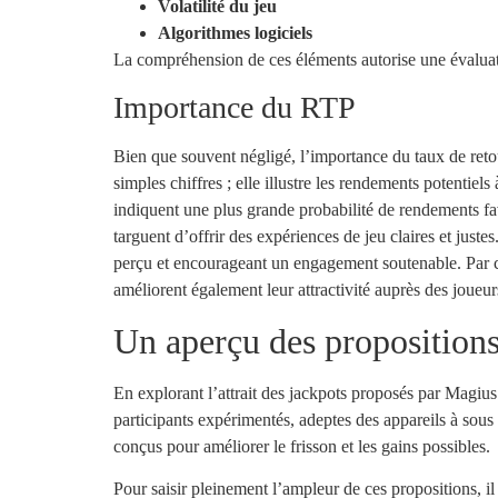
Volatilité du jeu
Algorithmes logiciels
La compréhension de ces éléments autorise une évaluati
Importance du RTP
Bien que souvent négligé, l’importance du taux de ret
simples chiffres ; elle illustre les rendements potenti
indiquent une plus grande probabilité de rendements fa
targuent d’offrir des expériences de jeu claires et jus
perçu et encourageant un engagement soutenable. Par co
améliorent également leur attractivité auprès des joueur
Un aperçu des propositions
En explorant l’attrait des jackpots proposés par Magius
participants expérimentés, adeptes des appareils à sous
conçus pour améliorer le frisson et les gains possibles.
Pour saisir pleinement l’ampleur de ces propositions, il