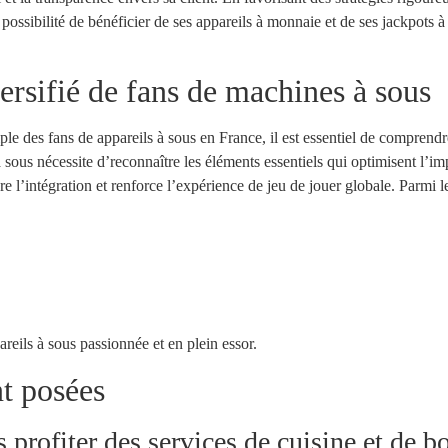
possibilité de bénéficier de ses appareils à monnaie et de ses jackpots à
ersifié de fans de machines à sous
e des fans de appareils à sous en France, il est essentiel de comprendre
 sous nécessite d’reconnaître les éléments essentiels qui optimisent l’im
e l’intégration et renforce l’expérience de jeu de jouer globale. Parmi le
reils à sous passionnée et en plein essor.
t posées
rofiter des services de cuisine et de bo