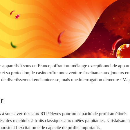
 appareils à sous en France, offrant un mélange exceptionnel de appare
 et sa protection, le casino offre une aventure fascinante aux joueurs e
ce de divertissement enchanteresse, mais une interrogation demeure : Mag
r
 à sous avec des taux RTP élevés pour un capacité de profit amélioré.
és, des machines à fruits classiques aux quêtes palpitantes, satisfaisant 
boostent l’excitation et le capacité de profits importants.