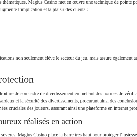
us thématiques, Magius Casino met en œuvre une technique de pointe pou
ugmente l’implication et la plaisir des clients :
tions non seulement élève le secteur du jeu, mais assure également aux
protection
oiture de son cadre de divertissement en mettant des normes de vérifica
ardeux et la sécurité des divertissements, procurant ainsi des conclusion
nées cruciales des joueurs, assurant ainsi une plateforme en internet pro
oureux réalisés en action
sévères, Magius Casino place la barre très haut pour protéger l’justesse