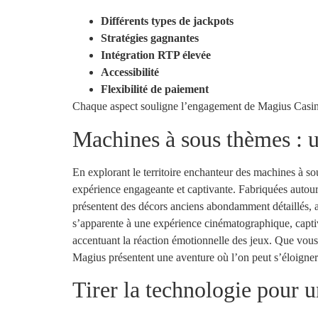
Différents types de jackpots
Stratégies gagnantes
Intégration RTP élevée
Accessibilité
Flexibilité de paiement
Chaque aspect souligne l’engagement de Magius Casino 
Machines à sous thèmes : 
En explorant le territoire enchanteur des machines à so
expérience engageante et captivante. Fabriquées autour 
présentent des décors anciens abondamment détaillés, a
s’apparente à une expérience cinématographique, captiva
accentuant la réaction émotionnelle des jeux. Que vou
Magius présentent une aventure où l’on peut s’éloigner 
Tirer la technologie pour 