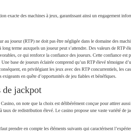
on exacte des machines à jeux, garantissant ainsi un engagement inform
our au joueur (RTP) ne doit pas être négligée dans le domaine des mach
els à long terme auxquels un joueur peut s’attendre. Des valeurs de RTP
vorables, ce qui renforce la confiance des joueurs. Cette confiance es
tes. Une base de joueurs éclairée comprend qu’un RTP élevé témoigne d’u
nséquent, en privilégiant les jeux avec des RTP concurrentiels, les ca
s exigeants en quête d’opportunités de jeu fiables et bénéfiques.
 de jackpot
 Casino, on note que la choix est délibérément conçue pour attirer aussi 
 à taux de redistribution élevé. Le casino propose une vaste variété de 
 faut prendre en compte les éléments suivants qui caractérisent l’expérie