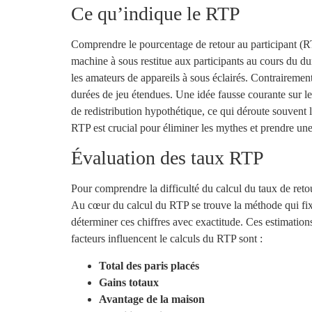
Ce qu’indique le RTP
Comprendre le pourcentage de retour au participant (RTP
machine à sous restitue aux participants au cours du du
les amateurs de appareils à sous éclairés. Contrairement
durées de jeu étendues. Une idée fausse courante sur le
de redistribution hypothétique, ce qui déroute souvent 
RTP est crucial pour éliminer les mythes et prendre un
Évaluation des taux RTP
Pour comprendre la difficulté du calcul du taux de reto
Au cœur du calcul du RTP se trouve la méthode qui fixe
déterminer ces chiffres avec exactitude. Ces estimatio
facteurs influencent le calculs du RTP sont :
Total des paris placés
Gains totaux
Avantage de la maison