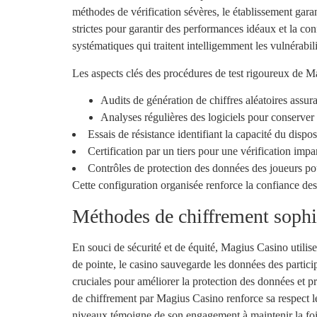
méthodes de vérification sévères, le établissement gara
strictes pour garantir des performances idéaux et la c
systématiques qui traitent intelligemment les vulnérabili
Les aspects clés des procédures de test rigoureux de M
Audits de génération de chiffres aléatoires assura
Analyses régulières des logiciels pour conserver l
Essais de résistance identifiant la capacité du dispos
Certification par un tiers pour une vérification impa
Contrôles de protection des données des joueurs pou
Cette configuration organisée renforce la confiance des
Méthodes de chiffrement sophis
En souci de sécurité et de équité, Magius Casino utilis
de pointe, le casino sauvegarde les données des partici
cruciales pour améliorer la protection des données et pré
de chiffrement par Magius Casino renforce sa respect lé
niveaux témoigne de son engagement à maintenir la foi e