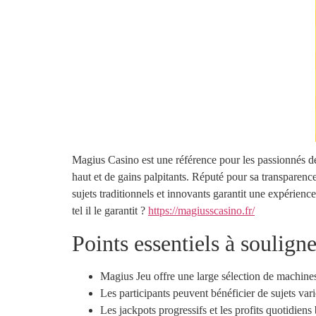
Magius Casino est une référence pour les passionnés de
haut et de gains palpitants. Réputé pour sa transparence
sujets traditionnels et innovants garantit une expérien
tel il le garantit ?
https://magiusscasino.fr/
Points essentiels à souligne
Magius Jeu offre une large sélection de machines
Les participants peuvent bénéficier de sujets vari
Les jackpots progressifs et les profits quotidiens 