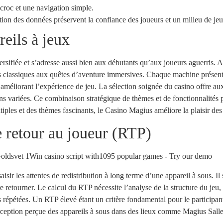
ccroc et une navigation simple.
ction des données préservent la confiance des joueurs et un milieu de jeu
eils à jeux
ifiée et s’adresse aussi bien aux débutants qu’aux joueurs aguerris. Ax
ous classiques aux quêtes d’aventure immersives. Chaque machine présen
 améliorant l’expérience de jeu. La sélection soignée du casino offre aux 
ons variées. Ce combinaison stratégique de thèmes et de fonctionnalité
tiples et des thèmes fascinants, le Casino Magius améliore la plaisir des 
 retour au joueur (RTP)
aisir les attentes de redistribution à long terme d’une appareil à sous. I
re retourner. Le calcul du RTP nécessite l’analyse de la structure du je
s répétées. Un RTP élevé étant un critère fondamental pour le participant 
erception perçue des appareils à sous dans des lieux comme Magius Salle