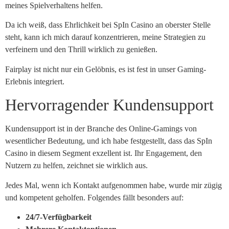
meines Spielverhaltens helfen.
Da ich weiß, dass Ehrlichkeit bei SpIn Casino an oberster Stelle
steht, kann ich mich darauf konzentrieren, meine Strategien zu
verfeinern und den Thrill wirklich zu genießen.
Fairplay ist nicht nur ein Gelöbnis, es ist fest in unser Gaming-
Erlebnis integriert.
Hervorragender Kundensupport
Kundensupport ist in der Branche des Online-Gamings von
wesentlicher Bedeutung, und ich habe festgestellt, dass das SpIn
Casino in diesem Segment exzellent ist. Ihr Engagement, den
Nutzern zu helfen, zeichnet sie wirklich aus.
Jedes Mal, wenn ich Kontakt aufgenommen habe, wurde mir zügig
und kompetent geholfen. Folgendes fällt besonders auf:
24/7-Verfügbarkeit