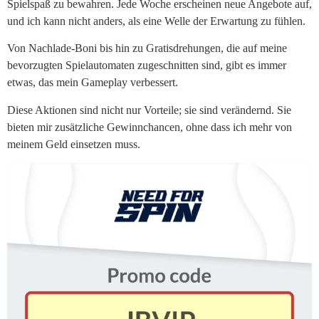
Spielspaß zu bewahren. Jede Woche erscheinen neue Angebote auf,
und ich kann nicht anders, als eine Welle der Erwartung zu fühlen.
Von Nachlade-Boni bis hin zu Gratisdrehungen, die auf meine
bevorzugten Spielautomaten zugeschnitten sind, gibt es immer
etwas, das mein Gameplay verbessert.
Diese Aktionen sind nicht nur Vorteile; sie sind verändernd. Sie
bieten mir zusätzliche Gewinnchancen, ohne dass ich mehr von
meinem Geld einsetzen muss.