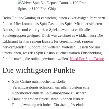
Beim Online-Gaming ist es wichtig, einen zuverlässigen Partner zu
finden. Hier kommt das Spin Casino ins Spiel. Mit einer sicheren
Atmosphäre und einer großen Spielauswahl ist es für alle
Spielergruppen geeignet. Doch was zeichnet es wirklich aus? Die
Erklärung liegt in seinem Einsatz für Gerechtigkeit, seinem
hervorragenden Support und weiteren Vorteilen. Lassen Sie uns
untersuchen, was das Spin Casino zu einer starken Entscheidung
für alle macht, die online gewinnen wollen.
Need For Spin Casino
Die wichtigsten Punkte
Spin Casino nutzt hochentwickelte
Verschlüsselungstechniken, um allen Spielern eine
sicherheitsorientierte Spielatmosphäre zu sichern.
Dank der großen Spielauswahl können Nutzer
Einundzwanzig mit hohen Einsätzen, fesselnde