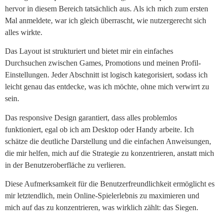
hervor in diesem Bereich tatsächlich aus. Als ich mich zum ersten
Mal anmeldete, war ich gleich überrascht, wie nutzergerecht sich
alles wirkte.
Das Layout ist strukturiert und bietet mir ein einfaches
Durchsuchen zwischen Games, Promotions und meinen Profil-
Einstellungen. Jeder Abschnitt ist logisch kategorisiert, sodass ich
leicht genau das entdecke, was ich möchte, ohne mich verwirrt zu
sein.
Das responsive Design garantiert, dass alles problemlos
funktioniert, egal ob ich am Desktop oder Handy arbeite. Ich
schätze die deutliche Darstellung und die einfachen Anweisungen,
die mir helfen, mich auf die Strategie zu konzentrieren, anstatt mich
in der Benutzeroberfläche zu verlieren.
Diese Aufmerksamkeit für die Benutzerfreundlichkeit ermöglicht es
mir letztendlich, mein Online-Spielerlebnis zu maximieren und
mich auf das zu konzentrieren, was wirklich zählt: das Siegen.