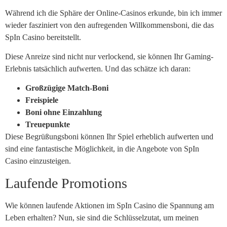
Während ich die Sphäre der Online-Casinos erkunde, bin ich immer
wieder fasziniert von den aufregenden Willkommensboni, die das
SpIn Casino bereitstellt.
Diese Anreize sind nicht nur verlockend, sie können Ihr Gaming-
Erlebnis tatsächlich aufwerten. Und das schätze ich daran:
Großzügige Match-Boni
Freispiele
Boni ohne Einzahlung
Treuepunkte
Diese Begrüßungsboni können Ihr Spiel erheblich aufwerten und
sind eine fantastische Möglichkeit, in die Angebote von SpIn
Casino einzusteigen.
Laufende Promotions
Wie können laufende Aktionen im SpIn Casino die Spannung am
Leben erhalten? Nun, sie sind die Schlüsselzutat, um meinen