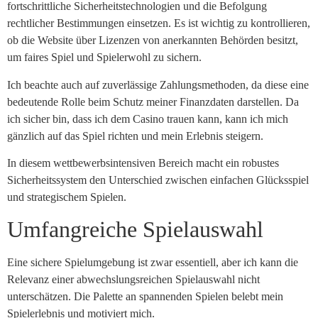
fortschrittliche Sicherheitstechnologien und die Befolgung
rechtlicher Bestimmungen einsetzen. Es ist wichtig zu kontrollieren,
ob die Website über Lizenzen von anerkannten Behörden besitzt,
um faires Spiel und Spielerwohl zu sichern.
Ich beachte auch auf zuverlässige Zahlungsmethoden, da diese eine
bedeutende Rolle beim Schutz meiner Finanzdaten darstellen. Da
ich sicher bin, dass ich dem Casino trauen kann, kann ich mich
gänzlich auf das Spiel richten und mein Erlebnis steigern.
In diesem wettbewerbsintensiven Bereich macht ein robustes
Sicherheitssystem den Unterschied zwischen einfachen Glücksspiel
und strategischem Spielen.
Umfangreiche Spielauswahl
Eine sichere Spielumgebung ist zwar essentiell, aber ich kann die
Relevanz einer abwechslungsreichen Spielauswahl nicht
unterschätzen. Die Palette an spannenden Spielen belebt mein
Spielerlebnis und motiviert mich.