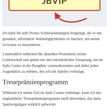
Ich habe für jede Promo Schlüsselstrategien festgelegt, die es mir
gestatten, informierte Wahlmöglichkeiten zu machen, um meine
Gewinne zu maximieren.
Letztendlich entfachen die aktuellen Promotions meine
Leidenschaft und geben mir den erforderlichen Vorsprung, um im
SpIn Casino in der Rangliste voranzukommen und dabei jeden
Augenblick zu erleben, den ich mit Spielen verbringe.
Treueprämienprogramm
Während ich meine Zeit im SpIn Casino verbringe, kann ich das
unglaubliche Treueprämienprogramm nicht übersehen, das mein
Spielvergnügen wirklich aufwertet.