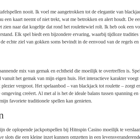
tafelspellen nooit. Ik voel me aangetrokken tot de elegantie van black
nu een kaart neemt of niet trekt, wat me betrokken en alert houdt. De 
et zien naar dat kogeltje dat rond het roulettewiel rolt. Ik heb ook ee
and. Elk spel biedt een bijzondere ervaring, waarbij tijdloze traditie
 de echte ziel van gokken soms bevindt in de eenvoud van de regels en 
spannende mix van gemak en echtheid die moeilijk te overtreffen is. Sp
l vanuit het gemak van mijn eigen huis. Het interactieve karakter voegt 
t plezier vergroot. Het spelaanbod – van blackjack tot roulette – zorgt e
de omgeving creëert. Al met al is het de ideale balans tussen spanning e
ijn favoriete traditionele spellen kan genieten.
n
zijn de oplopende jackpotspellen bij Hitnspin Casino moeilijk te versl
ieve slots die een kleine inzet kunnen omzetten in een levensverandere