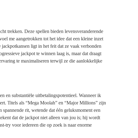
acht trekken. Deze spellen bieden levensveranderende
voel me aangetrokken tot het idee dat een kleine inzet
e jackpotkansen ligt in het feit dat ze vaak verbonden
gressieve jackpot te winnen laag is, maar dat draagt
rvaring te maximaliseren terwijl ze die aanlokkelijke
 en substantiële uitbetalingspotentieel. Wanneer ik
ëert. Titels als “Mega Moolah” en “Major Millions” zijn
een spannende rit, wetende dat één geluksmoment een
nt dat de jackpot niet alleen van jou is; hij wordt
st-try voor iedereen die op zoek is naar enorme