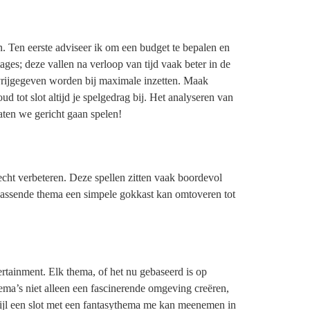
n. Ten eerste adviseer ik om een budget te bepalen en
ages; deze vallen na verloop van tijd vaak beter in de
n vrijgegeven worden bij maximale inzetten. Maak
 tot slot altijd je spelgedrag bij. Het analyseren van
aten we gericht gaan spelen!
cht verbeteren. Deze spellen zitten vaak boordevol
 passende thema een simpele gokkast kan omtoveren tot
ertainment. Elk thema, of het nu gebaseerd is op
ema’s niet alleen een fascinerende omgeving creëren,
jl een slot met een fantasythema me kan meenemen in