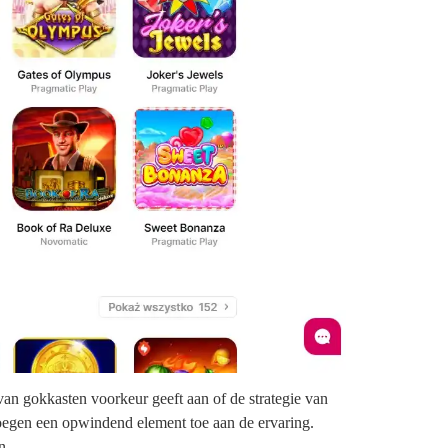
van gokkasten voorkeur geeft aan of de strategie van
 voegen een opwindend element toe aan de ervaring.
n.