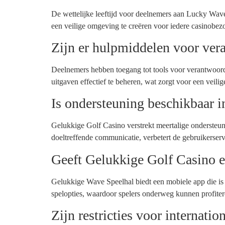
De wettelijke leeftijd voor deelnemers aan Lucky Wave
een veilige omgeving te creëren voor iedere casinobe
Zijn er hulpmiddelen voor ver
Deelnemers hebben toegang tot tools voor verantwoord 
uitgaven effectief te beheren, wat zorgt voor een ve
Is ondersteuning beschikbaar i
Gelukkige Golf Casino verstrekt meertalige ondersteuni
doeltreffende communicatie, verbetert de gebruikerserva
Geeft Gelukkige Golf Casino 
Gelukkige Wave Speelhal biedt een mobiele app die is 
spelopties, waardoor spelers onderweg kunnen profite
Zijn restricties voor internat