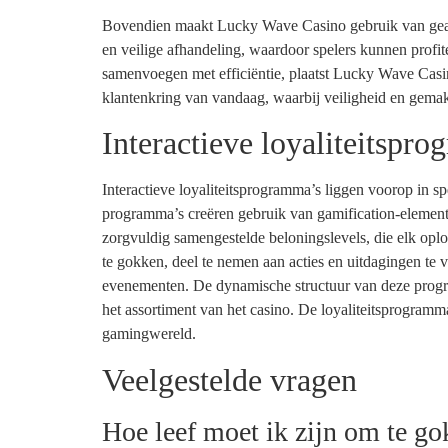
Bovendien maakt Lucky Wave Casino gebruik van geavanc
en veilige afhandeling, waardoor spelers kunnen profite
samenvoegen met efficiëntie, plaatst Lucky Wave Casi
klantenkring van vandaag, waarbij veiligheid en gema
Interactieve loyaliteitspr
Interactieve loyaliteitsprogramma’s liggen voorop in
programma’s creëren gebruik van gamification-element
zorgvuldig samengestelde beloningslevels, die elk opl
te gokken, deel te nemen aan acties en uitdagingen te 
evenementen. De dynamische structuur van deze progr
het assortiment van het casino. De loyaliteitsprogra
gamingwereld.
Veelgestelde vragen
Hoe leef moet ik zijn om te g