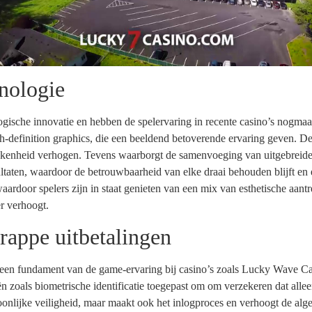
nologie
gische innovatie en hebben de spelervaring in recente casino’s nogmaa
-definition graphics, die een beeldend betoverende ervaring geven. D
okkenheid verhogen. Tevens waarborgt de samenvoeging van uitgebreide
taten, waardoor de betrouwbaarheid van elke draai behouden blijft en 
ardoor spelers zijn in staat genieten van een mix van esthetische aantre
r verhoogt.
rappe uitbetalingen
eid een fundament van de game-ervaring bij casino’s zoals Lucky Wave
eën zoals biometrische identificatie toegepast om om verzekeren dat all
soonlijke veiligheid, maar maakt ook het inlogproces en verhoogt de alg