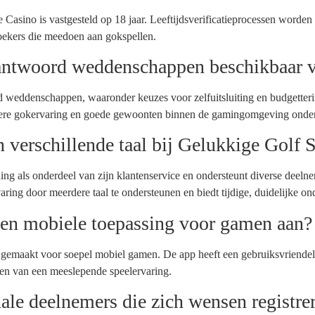
 Casino is vastgesteld op 18 jaar. Leeftijdsverificatieprocessen worde
zoekers die meedoen aan gokspellen.
antwoord weddenschappen beschikbaar v
weddenschappen, waaronder keuzes voor zelfuitsluiting en budgettering
iligere gokervaring en goede gewoonten binnen de gamingomgeving onder
n verschillende taal bij Gelukkige Golf 
ng als onderdeel van zijn klantenservice en ondersteunt diverse deelne
ring door meerdere taal te ondersteunen en biedt tijdige, duidelijke on
een mobiele toepassing voor gamen aan?
gemaakt voor soepel mobiel gamen. De app heeft een gebruiksvriendelij
ren van een meeslepende speelervaring.
ionale deelnemers die zich wensen registr