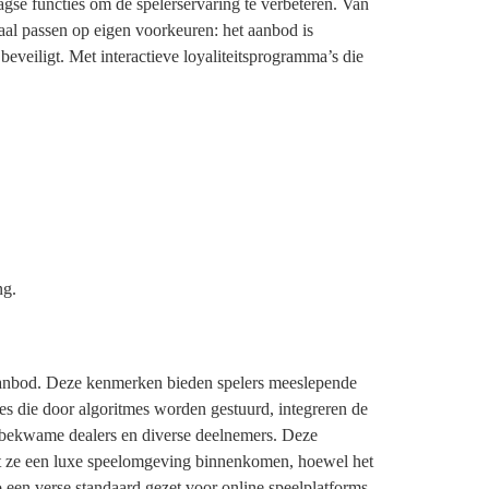
se functies om de spelerservaring te verbeteren. Van
eaal passen op eigen voorkeuren: het aanbod is
eveiligt. Met interactieve loyaliteitsprogramma’s die
ng.
-aanbod. Deze kenmerken bieden spelers meeslepende
mes die door algoritmes worden gestuurd, integreren de
kbekwame dealers en diverse deelnemers. Deze
dat ze een luxe speelomgeving binnenkomen, hoewel het
een verse standaard gezet voor online speelplatforms