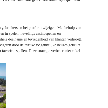
n gebruikers en het platform wijzigen. Met behulp van
n in spelen, lievelings casinospellen en
ehele deelname en tevredenheid van klanten verhoogt.
vigeren door de talrijke toegankelijke keuzes gebeurt.
avoriete spellen. Deze strategie verbetert niet enkel