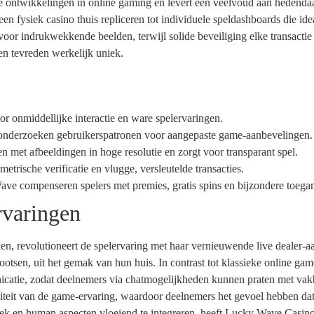
 ontwikkelingen in online gaming en levert een veelvoud aan hedendaag
een fysiek casino thuis repliceren tot individuele speldashboards die id
oor indrukwekkende beelden, terwijl solide beveiliging elke transactie b
en tevreden werkelijk uniek.
r onmiddellijke interactie en ware spelervaringen.
onderzoeken gebruikerspatronen voor aangepaste game-aanbevelingen.
 met afbeeldingen in hoge resolutie en zorgt voor transparant spel.
trische verificatie en vlugge, versleutelde transacties.
ve compenseren spelers met premies, gratis spins en bijzondere toega
rvaringen
n, revolutioneert de spelervaring met haar vernieuwende live dealer
ootsen, uit het gemak van hun huis. In contrast tot klassieke online ga
icatie, zodat deelnemers via chatmogelijkheden kunnen praten met va
ticiteit van de game-ervaring, waardoor deelnemers het gevoel hebben 
ek en human aspecten vloeiend te integreren, heeft Lucky Wave Casino 