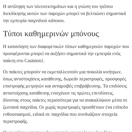
Η αντίληψη των πλεονεκτημάτων και η γνώση του τρόπου
διεκδίκησης αυτών των παροχών μπορεί να βελτιώσει σημαντικά
την εμπειρία παιχνιδιού κάποιου.
Τύποι καθημερινών μπόνους
Η κατανόηση των διαφορετικών τύπων καθημερινών παροχών που
προσφέρονται μπορεί να αυξήσει σημαντικά την εμπειρία ενός
παίκτη στο Casinion1.
Οι παίκτες μπορούν να εκμεταλλευτούν μια ποικιλία κινήτρων,
όπως αντιστοιχίσεις κατάθεσης, δωρεάν περιστροφές, προσφορές
επιστροφής μετρητών και ανταμοιβές επιβράβευσης. Τα επιδόσεις
αντιστοίχισης κατάθεσης ενισχύουν τις πρώτες επενδύσεις,
δίνοντας στους παίκτες περισσότερα για να ανακαλύψουν μέσα σε
ζωντανά παιχνίδια. Οι χωρίς περιστροφές προσθέτουν ένα επίπεδο
ενθουσιασμού, ειδικά σε παιχνίδια που συνδυάζουν στοιχεία
περιστροφής.