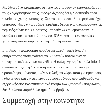
Με λίγα μόνο κτυπήματα, οι χρήστες μπορούν να κατασκευάσουν
τους λογαριασμούς τους, διασφαλίζοντας ότι η διαδικασία είναι
ταχεία και χωρίς ανησυχίες. Ξεκινά με μια εύκολη μορφή που έχει
δημιουργηθεί για να μαζεύει κρίσιμες δεδομένα, αποφεύγοντας τις
περιττές σύνθετες. Οι παίκτες μπορούν να επιβεβαιώσουν με
ασφάλεια την ταυτότητά τους, συμβάλλοντας σε ένα ασφαλές
χώρο παιχνιδιού χωρίς τη συνηθισμένη ταλαιπωρία.
Επιπλέον, η πλατφόρμα προσφέρει άμεση επιβεβαίωση,
επιτρέποντας στους παίκτες να βυθιστούν κατευθείαν σε
συναρπαστικά ζωντανά παιχνίδια. Η απλή εγγραφή στο Casinion1
αντικατοπτρίζει τη δέσμευσή του στην καινοτομία και την
προσιτότητα, κάνοντάς το έναν φιλόξενο χώρο τόσο για έμπειρους
παίκτες όσο και για περίεργους νεοφερμένους που επιθυμούν να
εξερευνήσουν τον εντυπωσιακό κόσμο των ζωντανών παιχνιδιών,
διεκδικώντας παράλληλα ημερήσια βραβεία.
Συμμετοχή στην κοινότητα