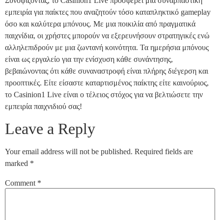
Συνοψίζοντας, το Casinion1 Live προσφέρει μια συναρπαστική
εμπειρία για παίκτες που αναζητούν τόσο καταπληκτικό gameplay
όσο και καλύτερα μπόνους. Με μια ποικιλία από πραγματικά
παιχνίδια, οι χρήστες μπορούν να εξερευνήσουν στρατηγικές ενώ
αλληλεπιδρούν με μια ζωντανή κοινότητα. Τα ημερήσια μπόνους
είναι ως εργαλείο για την ενίσχυση κάθε συνάντησης,
βεβαιώνοντας ότι κάθε συναναστροφή είναι πλήρης διέγερση και
προοπτικές. Είτε είσαστε καταρτισμένος παίκτης είτε καινούριος,
το Casinion1 Live είναι ο τέλειος στόχος για να βελτιώσετε την
εμπειρία παιχνιδιού σας!
Leave a Reply
Your email address will not be published.
Required fields are
marked
*
Comment
*