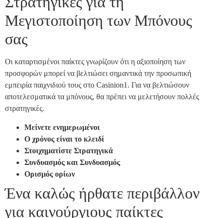
Στρατηγικές για τη
Μεγιστοποίηση των Μπόνους
σας
Οι καταρτισμένοι παίκτες γνωρίζουν ότι η αξιοποίηση των
προσφορών μπορεί να βελτιώσει σημαντικά την προσωπική
εμπειρία παιχνιδιού τους στο Casinion1. Για να βελτιώσουν
αποτελεσματικά τα μπόνους, θα πρέπει να μελετήσουν πολλές
στρατηγικές.
Μείνετε ενημερωμένοι
Ο χρόνος είναι το κλειδί
Στοιχηματίστε Στρατηγικά
Συνδυασμός και Συνδυασμός
Ορισμός ορίων
Ένα καλώς ήρθατε περιβάλλον
για καινούργιους παίκτες