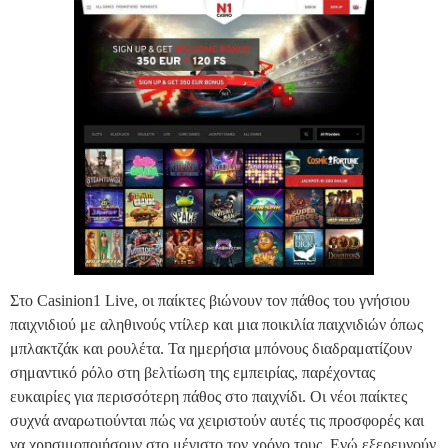
Στο Casinion1 Live, οι παίκτες βιώνουν τον πάθος του γνήσιου
παιχνιδιού με αληθινούς ντίλερ και μια ποικιλία παιχνιδιών όπως
μπλακτζάκ και ρουλέτα. Τα ημερήσια μπόνους διαδραματίζουν
σημαντικό ρόλο στη βελτίωση της εμπειρίας, παρέχοντας
ευκαιρίες για περισσότερη πάθος στο παιχνίδι. Οι νέοι παίκτες
συχνά αναρωτιούνται πώς να χειριστούν αυτές τις προσφορές και
να χρησιμοποιήσουν στο μέγιστο τον χρόνο τους. Ενώ εξερευνούν