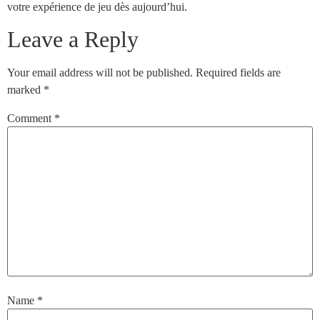
votre expérience de jeu dès aujourd’hui.
Leave a Reply
Your email address will not be published.
Required fields are
marked
*
Comment
*
Name
*