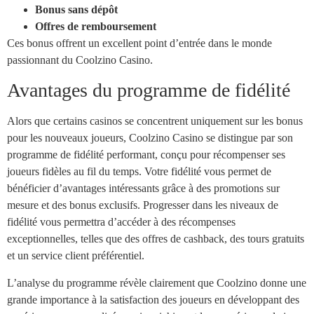
Bonus sans dépôt
Offres de remboursement
Ces bonus offrent un excellent point d’entrée dans le monde
passionnant du Coolzino Casino.
Avantages du programme de fidélité
Alors que certains casinos se concentrent uniquement sur les bonus
pour les nouveaux joueurs, Coolzino Casino se distingue par son
programme de fidélité performant, conçu pour récompenser ses
joueurs fidèles au fil du temps. Votre fidélité vous permet de
bénéficier d’avantages intéressants grâce à des promotions sur
mesure et des bonus exclusifs. Progresser dans les niveaux de
fidélité vous permettra d’accéder à des récompenses
exceptionnelles, telles que des offres de cashback, des tours gratuits
et un service client préférentiel.
L’analyse du programme révèle clairement que Coolzino donne une
grande importance à la satisfaction des joueurs en développant des