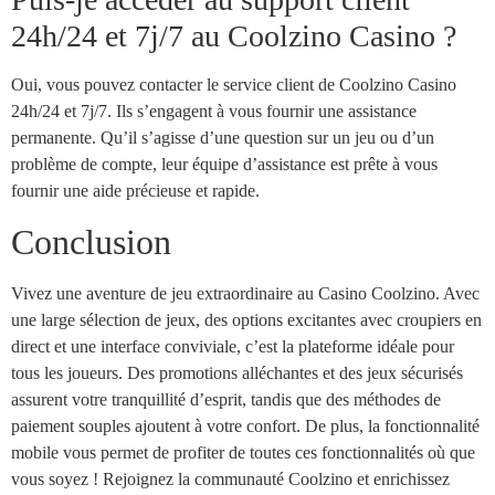
24h/24 et 7j/7 au Coolzino Casino ?
Oui, vous pouvez contacter le service client de Coolzino Casino
24h/24 et 7j/7. Ils s’engagent à vous fournir une assistance
permanente. Qu’il s’agisse d’une question sur un jeu ou d’un
problème de compte, leur équipe d’assistance est prête à vous
fournir une aide précieuse et rapide.
Conclusion
Vivez une aventure de jeu extraordinaire au Casino Coolzino. Avec
une large sélection de jeux, des options excitantes avec croupiers en
direct et une interface conviviale, c’est la plateforme idéale pour
tous les joueurs. Des promotions alléchantes et des jeux sécurisés
assurent votre tranquillité d’esprit, tandis que des méthodes de
paiement souples ajoutent à votre confort. De plus, la fonctionnalité
mobile vous permet de profiter de toutes ces fonctionnalités où que
vous soyez ! Rejoignez la communauté Coolzino et enrichissez