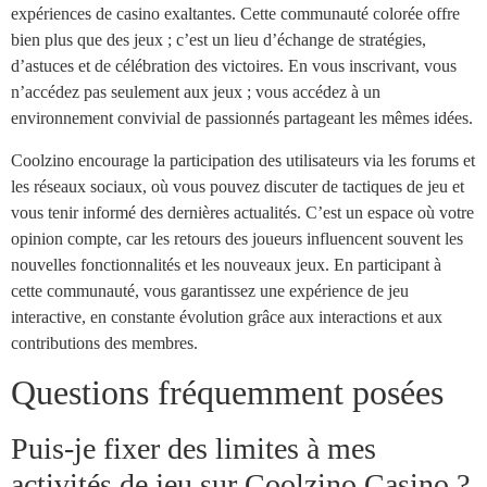
expériences de casino exaltantes. Cette communauté colorée offre
bien plus que des jeux ; c’est un lieu d’échange de stratégies,
d’astuces et de célébration des victoires. En vous inscrivant, vous
n’accédez pas seulement aux jeux ; vous accédez à un
environnement convivial de passionnés partageant les mêmes idées.
Coolzino encourage la participation des utilisateurs via les forums et
les réseaux sociaux, où vous pouvez discuter de tactiques de jeu et
vous tenir informé des dernières actualités. C’est un espace où votre
opinion compte, car les retours des joueurs influencent souvent les
nouvelles fonctionnalités et les nouveaux jeux. En participant à
cette communauté, vous garantissez une expérience de jeu
interactive, en constante évolution grâce aux interactions et aux
contributions des membres.
Questions fréquemment posées
Puis-je fixer des limites à mes
activités de jeu sur Coolzino Casino ?