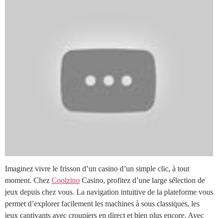
Imaginez vivre le frisson d’un casino d’un simple clic, à tout
moment. Chez
Coolzino
Casino, profitez d’une large sélection de
jeux depuis chez vous. La navigation intuitive de la plateforme vous
permet d’explorer facilement les machines à sous classiques, les
jeux captivants avec croupiers en direct et bien plus encore. Avec