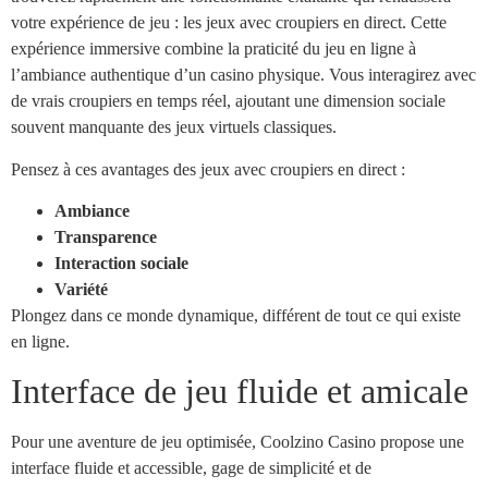
votre expérience de jeu : les jeux avec croupiers en direct. Cette
expérience immersive combine la praticité du jeu en ligne à
l’ambiance authentique d’un casino physique. Vous interagirez avec
de vrais croupiers en temps réel, ajoutant une dimension sociale
souvent manquante des jeux virtuels classiques.
Pensez à ces avantages des jeux avec croupiers en direct :
Ambiance
Transparence
Interaction sociale
Variété
Plongez dans ce monde dynamique, différent de tout ce qui existe
en ligne.
Interface de jeu fluide et amicale
Pour une aventure de jeu optimisée, Coolzino Casino propose une
interface fluide et accessible, gage de simplicité et de