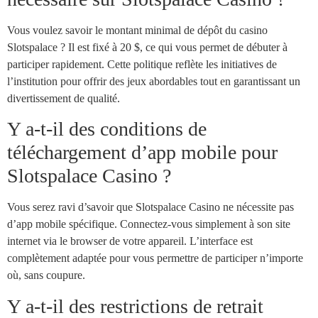
Vous voulez savoir le montant minimal de dépôt du casino
Slotspalace ? Il est fixé à 20 $, ce qui vous permet de débuter à
participer rapidement. Cette politique reflète les initiatives de
l’institution pour offrir des jeux abordables tout en garantissant un
divertissement de qualité.
Y a-t-il des conditions de
téléchargement d’app mobile pour
Slotspalace Casino ?
Vous serez ravi d’savoir que Slotspalace Casino ne nécessite pas
d’app mobile spécifique. Connectez-vous simplement à son site
internet via le browser de votre appareil. L’interface est
complètement adaptée pour vous permettre de participer n’importe
où, sans coupure.
Y a-t-il des restrictions de retrait