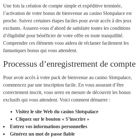
Une fois la création de compte simple et expéditive terminée,
l’activation de votre bonus de bienvenue au casino Slotspalace est
proche. Suivez certaines étapes faciles pour avoir accès à des jeux
excitants. Assurez-vous d’abord de satisfaire toutes les conditions
d’éligibilité pour bénéficier de votre offre en toute tranquillité.
Comprendre ces éléments vous aidera de réclamer facilement les
fantastiques bonus qui vous attendent.
Processus d’enregistrement de compte
Pour avoir accès à votre pack de bienvenue au casino Slotspalace,
commencez par une inscription facile. En vous assurant d’être
correctement inscrit, vous serez en mesure de découvrir les bonus
exclusifs qui vous attendent. Voici comment démarrer :
Visitez le site Web du casino Slotspalace
Cliquez sur le bouton « S’inscrire »
Entrez vos informations personnelles
Générez un mot de passe fiable