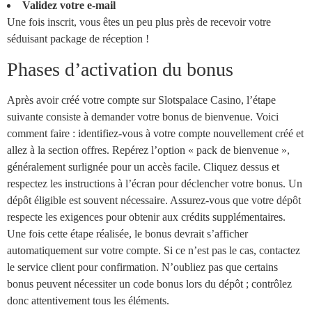
Validez votre e-mail
Une fois inscrit, vous êtes un peu plus près de recevoir votre
séduisant package de réception !
Phases d’activation du bonus
Après avoir créé votre compte sur Slotspalace Casino, l’étape
suivante consiste à demander votre bonus de bienvenue. Voici
comment faire : identifiez-vous à votre compte nouvellement créé et
allez à la section offres. Repérez l’option « pack de bienvenue »,
généralement surlignée pour un accès facile. Cliquez dessus et
respectez les instructions à l’écran pour déclencher votre bonus. Un
dépôt éligible est souvent nécessaire. Assurez-vous que votre dépôt
respecte les exigences pour obtenir aux crédits supplémentaires.
Une fois cette étape réalisée, le bonus devrait s’afficher
automatiquement sur votre compte. Si ce n’est pas le cas, contactez
le service client pour confirmation. N’oubliez pas que certains
bonus peuvent nécessiter un code bonus lors du dépôt ; contrôlez
donc attentivement tous les éléments.