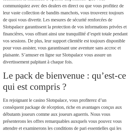
communiquiez avec des dealers en direct ou que vous profitiez de
leur vaste collection de bandits manchots, vous trouverez toujours
de quoi vous divertir. Les mesures de sécurité renforcées de
Slotspalace garantissent la protection de vos informations privées et
financières, vous offrant ainsi une tranquillité d’esprit totale pendant
vos sessions. De plus, leur support clientèle est toujours disponible
pour vous assister, vous garantissant une aventure sans accroc et
plaisante. S’amuser en ligne sur Slotspalace vous assure un
divertissement palpitant à chaque fois.
Le pack de bienvenue : qu’est-ce
qui est compris ?
En rejoignant le casino Slotspalace, vous profiterez d’un
conséquent package de réception, riche en avantages conçus aux
débutants joueurs comme aux joueurs aguerris. Nous vous
présenterons les offres remarquables auxquels vous pouvez vous
attendre et examinerons les conditions de pari essentielles qui les