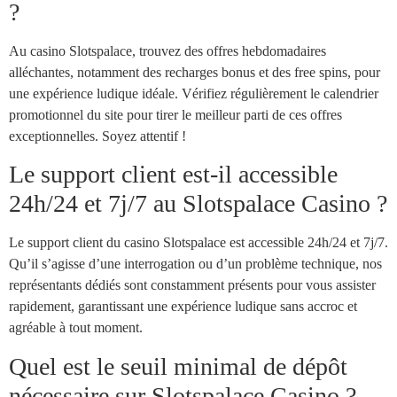
?
Au casino Slotspalace, trouvez des offres hebdomadaires
alléchantes, notamment des recharges bonus et des free spins, pour
une expérience ludique idéale. Vérifiez régulièrement le calendrier
promotionnel du site pour tirer le meilleur parti de ces offres
exceptionnelles. Soyez attentif !
Le support client est-il accessible
24h/24 et 7j/7 au Slotspalace Casino ?
Le support client du casino Slotspalace est accessible 24h/24 et 7j/7.
Qu’il s’agisse d’une interrogation ou d’un problème technique, nos
représentants dédiés sont constamment présents pour vous assister
rapidement, garantissant une expérience ludique sans accroc et
agréable à tout moment.
Quel est le seuil minimal de dépôt
nécessaire sur Slotspalace Casino ?