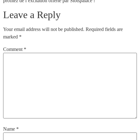
profitez de l’excitation offerte par Slotspalace !
Leave a Reply
Your email address will not be published.
Required fields are
marked
*
Comment
*
Name
*