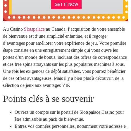
Au Casino
Slotspalace
au Canada, l’acquisition de votre ensemble
de bienvenue est d’une simplicité enfantine, et il regorge
d’avantages pour améliorer votre expérience de jeu. Votre première
étape consiste en une enregistrement simple qui vous ouvre les
portes d’un monde de bonus, incluant des offres de correspondance
et des free spins attrayants sur les plus populaires machines à sous.
Une fois les exigences de dépôt satisfaites, vous pourrez bénéficier
de ces offres avantageuses. Mais il y a bien plus à découvrir, de la
sélection de jeux aux avantages VIP.
Points clés à se souvenir
Ouvrez un compte sur le portail de Slotspalace Casino pour
être admissible au pack de bienvenue.
Entrez vos données personnelles, notamment votre adresse e-