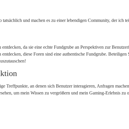
 tatsächlich und machen es zu einer lebendigen Community, der ich t
entdecken, da sie eine echte Fundgrube an Perspektiven zur Benutzeri
 entdecken, diese Foren sind eine authentische Fundgrube. Beteiligen S
uszutauschen!
aktion
ge Treffpunkte, an denen sich Benutzer interagieren, Anfragen machen
 gesehen, um mein Wissen zu vergrößern und mein Gaming-Erlebnis zu opt