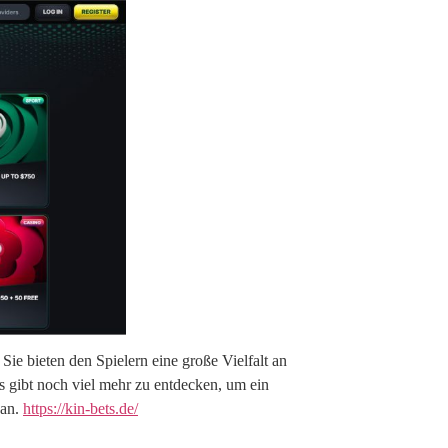
ie bieten den Spielern eine große Vielfalt an
es gibt noch viel mehr zu entdecken, um ein
 an.
https://kin-bets.de/