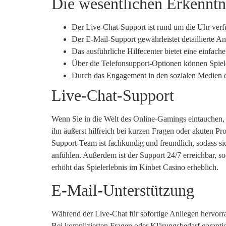
Die wesentlichen Erkenntn
Der Live-Chat-Support ist rund um die Uhr verf
Der E-Mail-Support gewährleistet detaillierte A
Das ausführliche Hilfecenter bietet eine einfa
Über die Telefonsupport-Optionen können Spiel
Durch das Engagement in den sozialen Medien e
Live-Chat-Support
Wenn Sie in die Welt des Online-Gamings eintauchen, 
ihn äußerst hilfreich bei kurzen Fragen oder akuten Pro
Support-Team ist fachkundig und freundlich, sodass si
anfühlen. Außerdem ist der Support 24/7 erreichbar, so
erhöht das Spielerlebnis im Kinbet Casino erheblich.
E-Mail-Unterstützung
Während der Live-Chat für sofortige Anliegen hervorra
Bei komplizierten Fragen oder Klärungsbedarf garantie