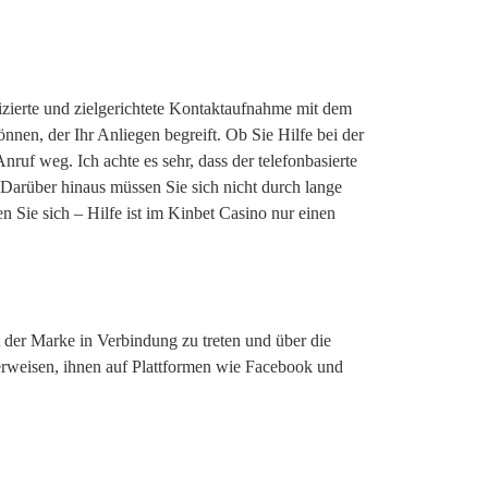
izierte und zielgerichtete Kontaktaufnahme mit dem
nen, der Ihr Anliegen begreift. Ob Sie Hilfe bei der
ruf weg. Ich achte es sehr, dass der telefonbasierte
. Darüber hinaus müssen Sie sich nicht durch lange
 Sie sich – Hilfe ist im Kinbet Casino nur einen
 der Marke in Verbindung zu treten und über die
 erweisen, ihnen auf Plattformen wie Facebook und