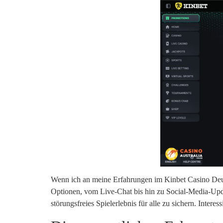
Wenn ich an meine Erfahrungen im Kinbet Casino Deutsc
Optionen, vom Live-Chat bis hin zu Social-Media-Update
störungsfreies Spielerlebnis für alle zu sichern. Intere