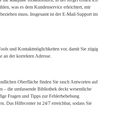
hlen, was es dem Kundenservice erleichtert, mir
 beziehen muss. Insgesamt ist der E-Mail-Support im
Tools und Kontaktmöglichkeiten vor, damit Sie zügig
ie an der korrekten Adresse.
eundlichen Oberfläche finden Sie rasch Antworten auf
n – die umfassende Bibliothek deckt wesentliche
ufige Fragen und Tipps zur Fehlerbehebung
. Das Hilfecenter ist 24/7 erreichbar, sodass Sie