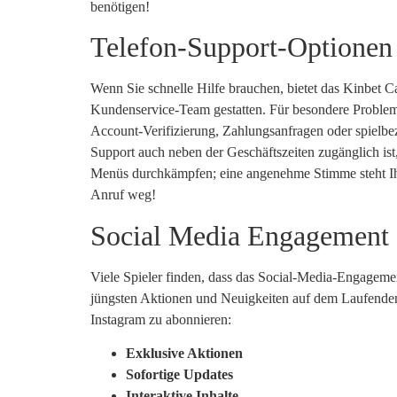
benötigen!
Telefon-Support-Optionen
Wenn Sie schnelle Hilfe brauchen, bietet das Kinbet C
Kundenservice-Team gestatten. Für besondere Probleme 
Account-Verifizierung, Zahlungsanfragen oder spielbezo
Support auch neben der Geschäftszeiten zugänglich ist,
Menüs durchkämpfen; eine angenehme Stimme steht Ihnen
Anruf weg!
Social Media Engagement
Viele Spieler finden, dass das Social-Media-Engagemen
jüngsten Aktionen und Neuigkeiten auf dem Laufenden 
Instagram zu abonnieren:
Exklusive Aktionen
Sofortige Updates
Interaktive Inhalte