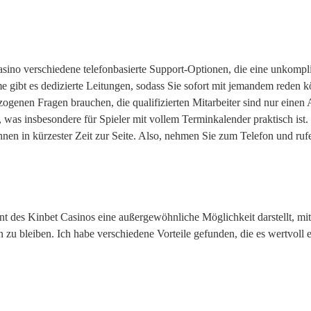
asino verschiedene telefonbasierte Support-Optionen, die eine unkompl
gibt es dedizierte Leitungen, sodass Sie sofort mit jemandem reden kön
genen Fragen brauchen, die qualifizierten Mitarbeiter sind nur einen An
 was insbesondere für Spieler mit vollem Terminkalender praktisch ist
 in kürzester Zeit zur Seite. Also, nehmen Sie zum Telefon und rufen
t des Kinbet Casinos eine außergewöhnliche Möglichkeit darstellt, mit
zu bleiben. Ich habe verschiedene Vorteile gefunden, die es wertvoll