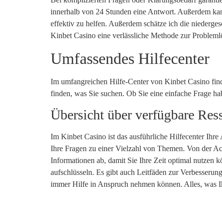
innerhalb von 24 Stunden eine Antwort. Außerdem kann 
effektiv zu helfen. Außerdem schätze ich die niederge
Kinbet Casino eine verlässliche Methode zur Problemlö
Umfassendes Hilfecenter
Im umfangreichen Hilfe-Center von Kinbet Casino finde
finden, was Sie suchen. Ob Sie eine einfache Frage hab
Übersicht über verfügbare Res
Im Kinbet Casino ist das ausführliche Hilfecenter Ihre
Ihre Fragen zu einer Vielzahl von Themen. Von der Ac
Informationen ab, damit Sie Ihre Zeit optimal nutzen
aufschlüsseln. Es gibt auch Leitfäden zur Verbesserung
immer Hilfe in Anspruch nehmen können. Alles, was Ih