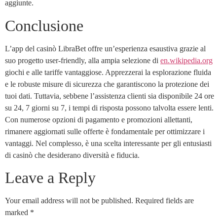
aggiunte.
Conclusione
L’app del casinò LibraBet offre un’esperienza esaustiva grazie al
suo progetto user-friendly, alla ampia selezione di
en.wikipedia.org
giochi e alle tariffe vantaggiose. Apprezzerai la esplorazione fluida
e le robuste misure di sicurezza che garantiscono la protezione dei
tuoi dati. Tuttavia, sebbene l’assistenza clienti sia disponibile 24 ore
su 24, 7 giorni su 7, i tempi di risposta possono talvolta essere lenti.
Con numerose opzioni di pagamento e promozioni allettanti,
rimanere aggiornati sulle offerte è fondamentale per ottimizzare i
vantaggi. Nel complesso, è una scelta interessante per gli entusiasti
di casinò che desiderano diversità e fiducia.
Leave a Reply
Your email address will not be published.
Required fields are
marked
*