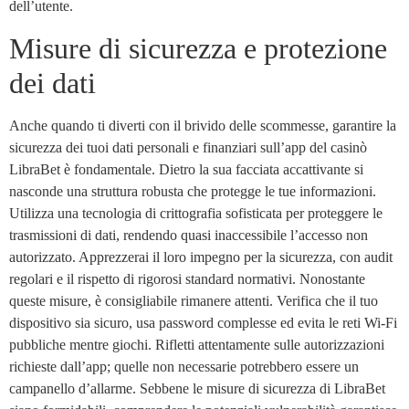
dell’utente.
Misure di sicurezza e protezione
dei dati
Anche quando ti diverti con il brivido delle scommesse, garantire la
sicurezza dei tuoi dati personali e finanziari sull’app del casinò
LibraBet è fondamentale. Dietro la sua facciata accattivante si
nasconde una struttura robusta che protegge le tue informazioni.
Utilizza una tecnologia di crittografia sofisticata per proteggere le
trasmissioni di dati, rendendo quasi inaccessibile l’accesso non
autorizzato. Apprezzerai il loro impegno per la sicurezza, con audit
regolari e il rispetto di rigorosi standard normativi. Nonostante
queste misure, è consigliabile rimanere attenti. Verifica che il tuo
dispositivo sia sicuro, usa password complesse ed evita le reti Wi-Fi
pubbliche mentre giochi. Rifletti attentamente sulle autorizzazioni
richieste dall’app; quelle non necessarie potrebbero essere un
campanello d’allarme. Sebbene le misure di sicurezza di LibraBet