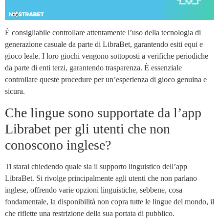
È consigliabile controllare attentamente l’uso della tecnologia di
generazione casuale da parte di LibraBet, garantendo esiti equi e
gioco leale. I loro giochi vengono sottoposti a verifiche periodiche
da parte di enti terzi, garantendo trasparenza. È essenziale
controllare queste procedure per un’esperienza di gioco genuina e
sicura.
Che lingue sono supportate da l’app
Librabet per gli utenti che non
conoscono inglese?
Ti starai chiedendo quale sia il supporto linguistico dell’app
LibraBet. Si rivolge principalmente agli utenti che non parlano
inglese, offrendo varie opzioni linguistiche, sebbene, cosa
fondamentale, la disponibilità non copra tutte le lingue del mondo, il
che riflette una restrizione della sua portata di pubblico.