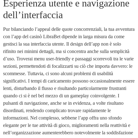
Esperienza utente e navigazione
dell’interfaccia
Pur bilanciando l’appeal delle quote concorrenziali, la tua avventura
con l’app del casinò LibraBet dipende in larga misura da come
gestisci la sua interfaccia utente. Il design dell’app non è solo
rifinito nei minimi dettagli, ma si concentra anche sulla semplicità
d’uso. Troverai menu user-friendly e passaggi scorrevoli tra le varie
sezioni, permettendoti di focalizzarti su ciò che importa davvero: le
scommesse. Tuttavia, ci sono alcuni problemi di usabilità
significativi. I tempi di caricamento possono occasionalmente essere
lenti, disturbando il flusso e risultando particolarmente frustranti
quando ci si è nel bel mezzo di un gameplay coinvolgente. I
pulsanti di navigazione, anche se in evidenza, a volte risultano
disordinati, rendendo complicato trovare rapidamente le
informazioni. Nel complesso, sebbene l’app offra uno sfondo
elegante per le tue attività di gioco, miglioramenti nella reattività e
nell’organizzazione aumenterebbero notevolmente la soddisfazione