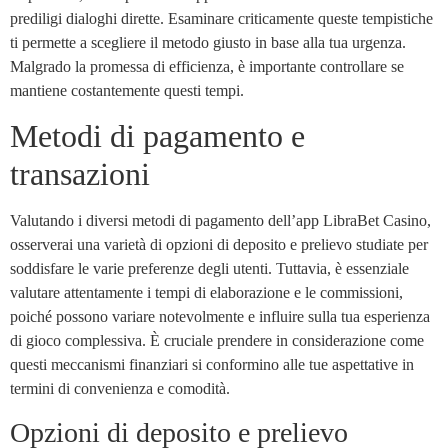
prediligi dialoghi dirette. Esaminare criticamente queste tempistiche
ti permette a scegliere il metodo giusto in base alla tua urgenza.
Malgrado la promessa di efficienza, è importante controllare se
mantiene costantemente questi tempi.
Metodi di pagamento e
transazioni
Valutando i diversi metodi di pagamento dell’app LibraBet Casino,
osserverai una varietà di opzioni di deposito e prelievo studiate per
soddisfare le varie preferenze degli utenti. Tuttavia, è essenziale
valutare attentamente i tempi di elaborazione e le commissioni,
poiché possono variare notevolmente e influire sulla tua esperienza
di gioco complessiva. È cruciale prendere in considerazione come
questi meccanismi finanziari si conformino alle tue aspettative in
termini di convenienza e comodità.
Opzioni di deposito e prelievo