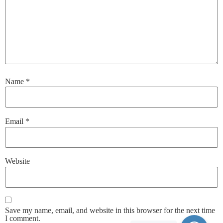
Name
*
Email
*
Website
Save my name, email, and website in this browser for the next time
I comment.