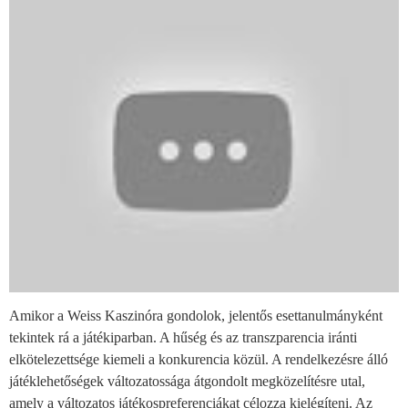
Amikor a Weiss Kaszinóra gondolok, jelentős esettanulmányként
tekintek rá a játékiparban. A hűség és az transzparencia iránti
elkötelezettsége kiemeli a konkurencia közül. A rendelkezésre álló
játéklehetőségek változatossága átgondolt megközelítésre utal,
amely a változatos játékospreferenciákat célozza kielégíteni. Az