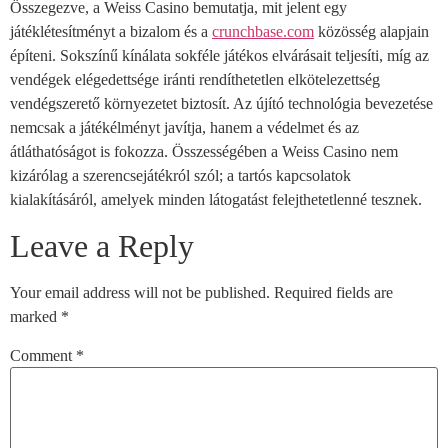
Összegezve, a Weiss Casino bemutatja, mit jelent egy
játéklétesítményt a bizalom és a
crunchbase.com
közösség alapjain
építeni. Sokszínű kínálata sokféle játékos elvárásait teljesíti, míg az
vendégek elégedettsége iránti rendíthetetlen elkötelezettség
vendégszerető környezetet biztosít. Az újító technológia bevezetése
nemcsak a játékélményt javítja, hanem a védelmet és az
átláthatóságot is fokozza. Összességében a Weiss Casino nem
kizárólag a szerencsejátékról szól; a tartós kapcsolatok
kialakításáról, amelyek minden látogatást felejthetetlenné tesznek.
Leave a Reply
Your email address will not be published.
Required fields are
marked
*
Comment
*