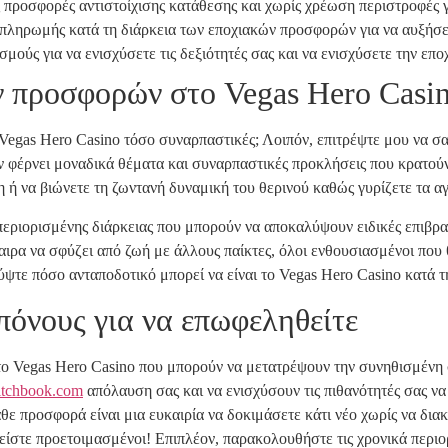
ροσφορές αντιστοίχισης κατάθεσης και χωρίς χρέωση περιστροφές γι
 πληρωμής κατά τη διάρκεια των εποχιακών προσφορών για να αυξήσε
ούς για να ενισχύσετε τις δεξιότητές σας και να ενισχύσετε την εποχ
 προσφορών στο Vegas Hero Casi
ο Vegas Hero Casino τόσο συναρπαστικές; Λοιπόν, επιτρέψτε μου να σ
ν φέρνει μοναδικά θέματα και συναρπαστικές προκλήσεις που κρατούν
ή να βιώνετε τη ζωντανή δυναμική του θερινού καθώς γυρίζετε τα αγ
εριορισμένης διάρκειας που μπορούν να αποκαλύψουν ειδικές επιβραβ
φαιρα να σφύζει από ζωή με άλλους παίκτες, όλοι ενθουσιασμένοι που
λύψτε πόσο ανταποδοτικό μπορεί να είναι το Vegas Hero Casino κατά
όνους για να επωφεληθείτε
ο Vegas Hero Casino που μπορούν να μετατρέψουν την συνηθισμένη σα
itchbook.com
απόλαυση σας και να ενισχύσουν τις πιθανότητές σας να
άθε προσφορά είναι μια ευκαιρία να δοκιμάσετε κάτι νέο χωρίς να δ
αι είστε προετοιμασμένοι! Επιπλέον, παρακολουθήστε τις χρονικά πε