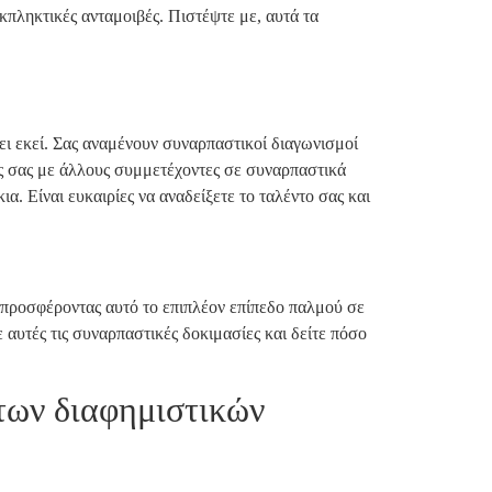
κπληκτικές ανταμοιβές. Πιστέψτε με, αυτά τα
ει εκεί. Σας αναμένουν συναρπαστικοί διαγωνισμοί
τές σας με άλλους συμμετέχοντες σε συναρπαστικά
. Είναι ευκαιρίες να αναδείξετε το ταλέντο σας και
, προσφέροντας αυτό το επιπλέον επίπεδο παλμού σε
ε αυτές τις συναρπαστικές δοκιμασίες και δείτε πόσο
 των διαφημιστικών