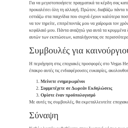
Για να μεγιστοποιήσετε πραγματικά τα κέρδη σας κατ
προκαλέσει όλη τη αλλαγή. Πρώτον, διαβάζω πάντα τ
εστιάζω στα παιχνίδια που συχνά έχουν καλύτερα πο
να τον τηρείτε, επιτρέποντάς μου να χαίρομαι τον χ
κεφάλαιό μου. Πάντα αναζητώ για αυτά τα κρυμμένα 
αυτών των εκπτώσεων, καταλήγοντας σε περισσότερες
Συμβουλές για καινούργιο
Η περιήγηση στις εποχιακές προσφορές στο Vegas Hero
έπακρο αυτές τις ενδιαφέρουσες ευκαιρίες, ακολουθο
Μείνετε ενημερωμένοι
Συμμετέχετε σε Δωρεάν Εκδηλώσεις
Ορίστε έναν προϋπολογισμό
Με αυτές τις συμβουλές, θα εκμεταλλευτείτε εποχιακ
Σύναψη