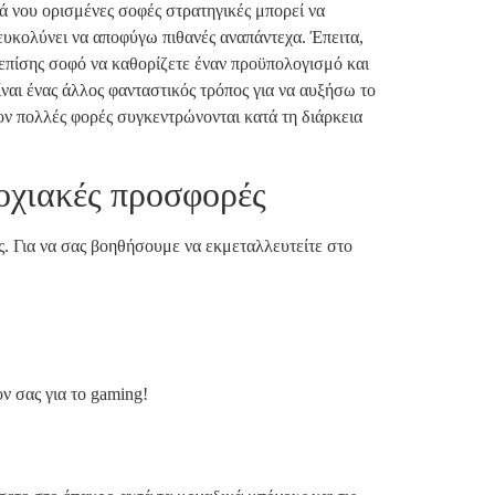
ά νου ορισμένες σοφές στρατηγικές μπορεί να
υκολύνει να αποφύγω πιθανές αναπάντεχα. Έπειτα,
 επίσης σοφό να καθορίζετε έναν προϋπολογισμό και
ίναι ένας άλλος φανταστικός τρόπος για να αυξήσω το
ον πολλές φορές συγκεντρώνονται κατά τη διάρκεια
ποχιακές προσφορές
ες. Για να σας βοηθήσουμε να εκμεταλλευτείτε στο
ν σας για το gaming!