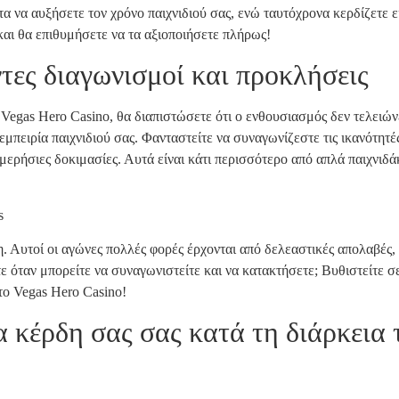
 να αυξήσετε τον χρόνο παιχνιδιού σας, ενώ ταυτόχρονα κερδίζετε ε
αι θα επιθυμήσετε να τα αξιοποιήσετε πλήρως!
τες διαγωνισμοί και προκλήσεις
egas Hero Casino, θα διαπιστώσετε ότι ο ενθουσιασμός δεν τελειών
 εμπειρία παιχνιδιού σας. Φανταστείτε να συναγωνίζεστε τις ικανότη
ήσιες δοκιμασίες. Αυτά είναι κάτι περισσότερο από απλά παιχνιδάκια
η. Αυτοί οι αγώνες πολλές φορές έρχονται από δελεαστικές απολαβές
τε όταν μπορείτε να συναγωνιστείτε και να κατακτήσετε; Βυθιστείτε σ
στο Vegas Hero Casino!
α κέρδη σας σας κατά τη διάρκεια