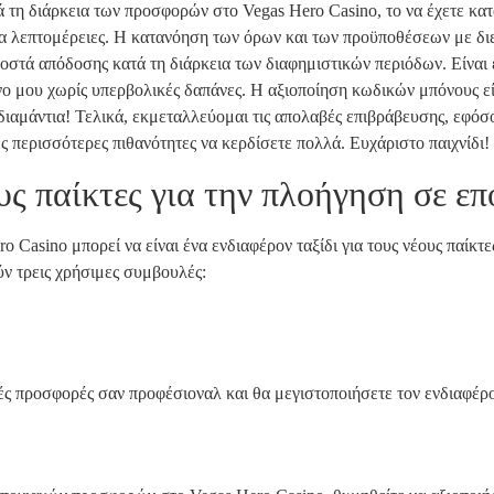
ά τη διάρκεια των προσφορών στο Vegas Hero Casino, το να έχετε κατ
α λεπτομέρειες. Η κατανόηση των όρων και των προϋποθέσεων με διε
σοστά απόδοσης κατά τη διάρκεια των διαφημιστικών περιόδων. Είναι
ρόνο μου χωρίς υπερβολικές δαπάνες. Η αξιοποίηση κωδικών μπόνους ε
διαμάντια! Τελικά, εκμεταλλεύομαι τις απολαβές επιβράβευσης, εφόσ
 περισσότερες πιθανότητες να κερδίσετε πολλά. Ευχάριστο παιχνίδι!
υς παίκτες για την πλοήγηση σε ε
 Casino μπορεί να είναι ένα ενδιαφέρον ταξίδι για τους νέους παίκτ
ύν τρεις χρήσιμες συμβουλές:
ές προσφορές σαν προφέσιοναλ και θα μεγιστοποιήσετε τον ενδιαφέρο